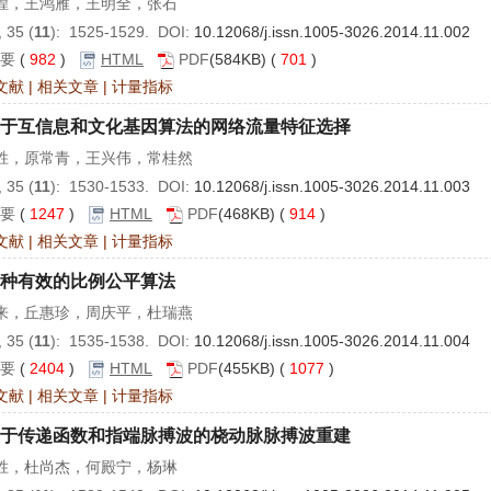
煌，王鸿雁，王明全，张石
 35 (
11
): 1525-1529. DOI:
10.12068/j.issn.1005-3026.2014.11.002
要
(
982
)
HTML
PDF
(584KB) (
701
)
文献
|
相关文章
|
计量指标
于互信息和文化基因算法的网络流量特征选择
胜，原常青，王兴伟，常桂然
 35 (
11
): 1530-1533. DOI:
10.12068/j.issn.1005-3026.2014.11.003
要
(
1247
)
HTML
PDF
(468KB) (
914
)
文献
|
相关文章
|
计量指标
种有效的比例公平算法
来，丘惠珍，周庆平，杜瑞燕
 35 (
11
): 1535-1538. DOI:
10.12068/j.issn.1005-3026.2014.11.004
要
(
2404
)
HTML
PDF
(455KB) (
1077
)
文献
|
相关文章
|
计量指标
于传递函数和指端脉搏波的桡动脉脉搏波重建
胜，杜尚杰，何殿宁，杨琳