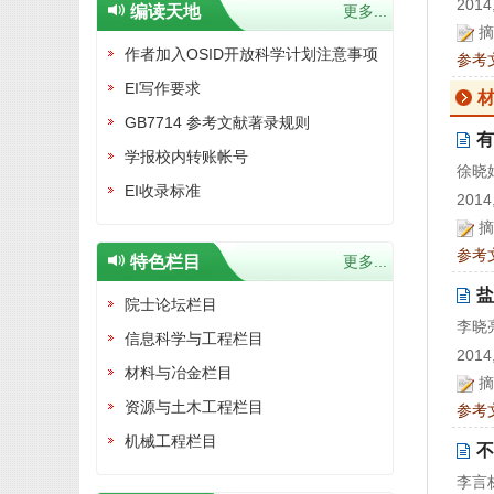
2014,
编读天地
更多...
摘
作者加入OSID开放科学计划注意事项
参考
EI写作要求
GB7714 参考文献著录规则
有
学报校内转账帐号
徐晓
EI收录标准
2014,
摘
参考
特色栏目
更多...
盐
院士论坛栏目
李晓
信息科学与工程栏目
2014,
材料与冶金栏目
摘
资源与土木工程栏目
参考
机械工程栏目
不
李言