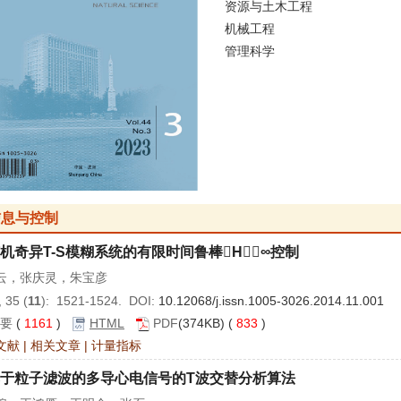
资源与土木工程
机械工程
管理科学
信息与控制
机奇异T-S模糊系统的有限时间鲁棒H∞控制
云，张庆灵，朱宝彦
 35 (
11
): 1521-1524. DOI:
10.12068/j.issn.1005-3026.2014.11.001
要
(
1161
)
HTML
PDF
(374KB) (
833
)
文献
|
相关文章
|
计量指标
于粒子滤波的多导心电信号的T波交替分析算法