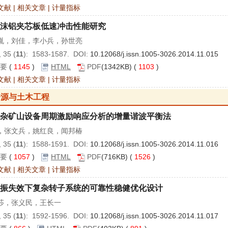
文献
|
相关文章
|
计量指标
沫铝夹芯板低速冲击性能研究
胤，刘佳，李小兵，孙世亮
 35 (
11
): 1583-1587. DOI:
10.12068/j.issn.1005-3026.2014.11.015
要
(
1145
)
HTML
PDF
(1342KB) (
1103
)
文献
|
相关文章
|
计量指标
资源与土木工程
杂矿山设备周期激励响应分析的增量谐波平衡法
，张文兵，姚红良，闻邦椿
 35 (
11
): 1588-1591. DOI:
10.12068/j.issn.1005-3026.2014.11.016
要
(
1057
)
HTML
PDF
(716KB) (
1526
)
文献
|
相关文章
|
计量指标
振失效下复杂转子系统的可靠性稳健优化设计
莎，张义民，王长一
 35 (
11
): 1592-1596. DOI:
10.12068/j.issn.1005-3026.2014.11.017