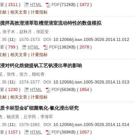
要
(
1511
)
HTML
PDF
(712KB) (
1872
)
文献
|
相关文章
|
计量指标
搅拌高效澄清萃取槽澄清室流动特性的数值模拟
，张子木，赵秋月，张廷安
 35 (
11
): 1570-1573. DOI:
10.12068/j.issn.1005-3026.2014.11.012
要
(
799
)
HTML
PDF
(1382KB) (
2078
)
文献
|
相关文章
|
计量指标
浸对钙化焙烧提钒工艺钒浸出率的影响
花，张伟，张力，顾松青
 35 (
11
): 1574-1577. DOI:
10.12068/j.issn.1005-3026.2014.11.013
要
(
1230
)
HTML
PDF
(563KB) (
1854
)
文献
|
相关文章
|
计量指标
质卡林型金矿细菌氧化-氰化浸出研究
杰，杨洪英，丘学民，李海军
 35 (
11
): 1579-1582. DOI:
10.12068/j.issn.1005-3026.2014.11.014
要
(
1157
)
HTML
PDF
(368KB) (
1057
)