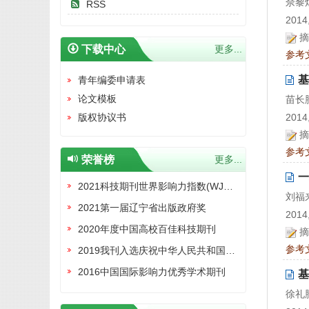
佘黎
RSS
2014,
摘
下载中心
更多...
参考
基
青年编委申请表
论文模板
苗长
2014,
版权协议书
摘
参考
荣誉榜
更多...
一
2021科技期刊世界影响力指数(WJCI)报告收录证书
刘福
2021第一届辽宁省出版政府奖
2014,
2020年度中国高校百佳科技期刊
摘
参考
2019我刊入选庆祝中华人民共和国成立70周年精品期刊展
2016中国国际影响力优秀学术期刊
基
徐礼