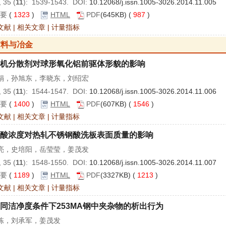
 35 (
11
): 1539-1543. DOI:
10.12068/j.issn.1005-3026.2014.11.005
要
(
1323
)
HTML
PDF
(645KB) (
987
)
文献
|
相关文章
|
计量指标
材料与冶金
机分散剂对球形氧化铝前驱体形貌的影响
娟，孙旭东，李晓东，刘绍宏
 35 (
11
): 1544-1547. DOI:
10.12068/j.issn.1005-3026.2014.11.006
要
(
1400
)
HTML
PDF
(607KB) (
1546
)
文献
|
相关文章
|
计量指标
酸浓度对热轧不锈钢酸洗板表面质量的影响
亮，史培阳，岳莹莹，姜茂发
 35 (
11
): 1548-1550. DOI:
10.12068/j.issn.1005-3026.2014.11.007
要
(
1189
)
HTML
PDF
(3327KB) (
1213
)
文献
|
相关文章
|
计量指标
同洁净度条件下253MA钢中夹杂物的析出行为
栋，刘承军，姜茂发