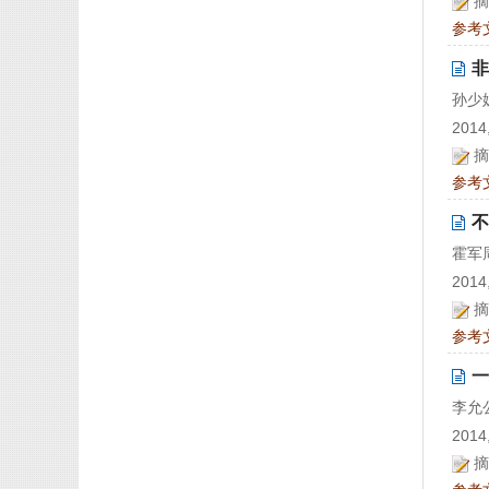
摘
参考
非
孙少
2014,
摘
参考
不
霍军
2014,
摘
参考
一
李允
2014,
摘