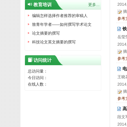
2014,
教育培训
更多...
摘
编辑怎样选择作者推荐的审稿人
参考
致青年学者——如何撰写学术论文
铁
论文摘要的撰写
岳莹
科技论文英文摘要的撰写
2014,
摘
参考
访问统计
电
总访问量：
王晓
今日访问：
2014,
在线人数：
摘
参考
高
段文
2014,