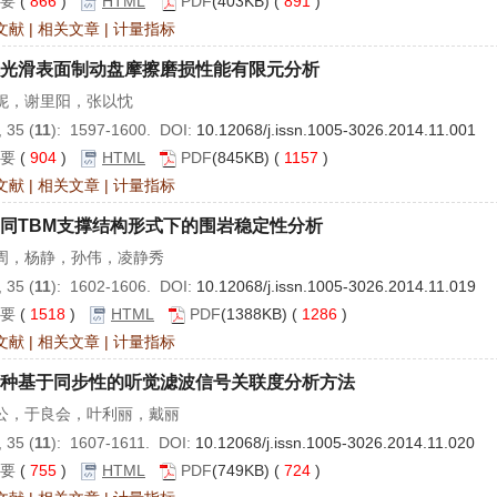
要
(
866
)
HTML
PDF
(403KB) (
891
)
文献
|
相关文章
|
计量指标
光滑表面制动盘摩擦磨损性能有限元分析
妮，谢里阳，张以忱
 35 (
11
): 1597-1600. DOI:
10.12068/j.issn.1005-3026.2014.11.001
要
(
904
)
HTML
PDF
(845KB) (
1157
)
文献
|
相关文章
|
计量指标
同TBM支撑结构形式下的围岩稳定性分析
周，杨静，孙伟，凌静秀
 35 (
11
): 1602-1606. DOI:
10.12068/j.issn.1005-3026.2014.11.019
要
(
1518
)
HTML
PDF
(1388KB) (
1286
)
文献
|
相关文章
|
计量指标
种基于同步性的听觉滤波信号关联度分析方法
公，于良会，叶利丽，戴丽
 35 (
11
): 1607-1611. DOI:
10.12068/j.issn.1005-3026.2014.11.020
要
(
755
)
HTML
PDF
(749KB) (
724
)