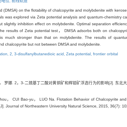
动电位,
前线轨道
d (DMSA) on the flotability of chalcopyrite and molybdenite with kerose
was explored via Zeta potential analysis and quantum-chemistry calc
 slightly inhibition effect on molybdenite. Optimal separation effici
 the results of Zeta potential test， DMSA adsorbs both on chalcopy
 is much stronger than that on molybdenite. The results of quantum
nd chalcopyrite but not between DMSA and molybdenite.
ation,
2,
3-disulfanylbutanedioic acid,
Zeta potential,
frontier orbital
罗娜. 2，3-二巯基丁二酸对黄铜矿和辉钼矿浮选行为的影响[J]. 东北大学学报:自
ou， CUI Bao-yu， LUO Na. Flotation Behavior of Chalcopyrite and 
[J]. Journal of Northeastern University Natural Science, 2015, 36(7): 1