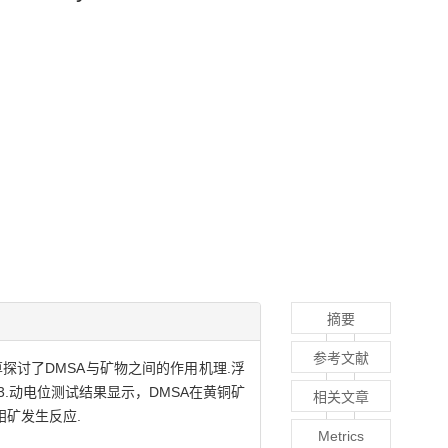
摘要
参考文献
探讨了DMSA与矿物之间的作用机理.浮
3.动电位测试结果显示，DMSA在黄铜矿
相关文章
钼矿发生反应.
Metrics