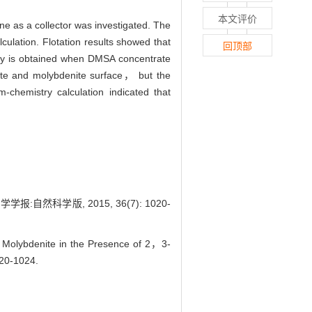
本文评价
ne as a collector was investigated. The
ulation. Flotation results showed that
回顶部
ency is obtained when DMSA concentrate
rite and molybdenite surface， but the
-chemistry calculation indicated that
然科学版, 2015, 36(7): 1020-
Molybdenite in the Presence of 2，3-
020-1024.