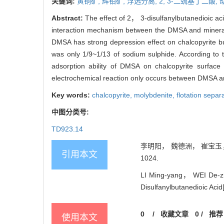
关键词:
黄铜矿,
辉钼矿,
浮选分离,
2,
3-二巯基丁二酸,
Abstract:
The effect of 2， 3-disulfanylbutanedioic aci
interaction mechanism between the DMSA and minerals 
DMSA has strong depression effect on chalcopyrite but
was only 1/9~1/13 of sodium sulphide. According to
adsorption ability of DMSA on chalcopyrite surface
electrochemical reaction only occurs between DMSA a
Key words:
chalcopyrite,
molybdenite,
flotation separ
中图分类号:
TD923.14
李明阳， 魏德洲， 崔宝玉， 
引用本文
1024.
LI Ming-yang， WEI De-zh
Disulfanylbutanedioic Acid
0
/
收藏文章
0
/
推荐
使用本文