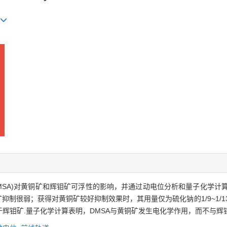
DMSA)对黄铜矿和辉钼矿可浮性的影响，并通过动电位分析和量子化学计算
抑制很弱；获得对黄铜矿较好抑制效果时，其用量仅为硫化钠的1/9~1/1
辉钼矿.量子化学计算表明，DMSA与黄铜矿发生电化学作用，而不与辉