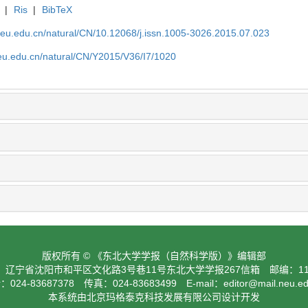
|
Ris
|
BibTeX
neu.edu.cn/natural/CN/10.12068/j.issn.1005-3026.2015.07.023
neu.edu.cn/natural/CN/Y2015/V36/I7/1020
版权所有 © 《东北大学学报（自然科学版）》编辑部
：辽宁省沈阳市和平区文化路3号巷11号东北大学学报267信箱 邮编：110
024-83687378 传真：024-83683499 E-mail：
editor@mail.neu.e
本系统由北京玛格泰克科技发展有限公司设计开发