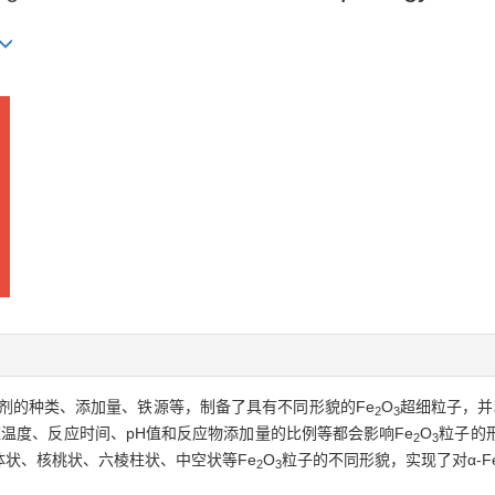
剂的种类、添加量、铁源等，制备了具有不同形貌的Fe
O
超细粒子，并
2
3
应温度、反应时间、pH值和反应物添加量的比例等都会影响Fe
O
粒子的
2
3
状、核桃状、六棱柱状、中空状等Fe
O
粒子的不同形貌，实现了对α-F
2
3