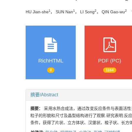
1
1
2
2
HU Jian-she
， SUN Nan
， LI Song
， QIN Gao-wu
RichHTML
PDF (PC)
0
1164
摘要/Abstract
摘要：
采用水热合成法，通过改变反应条件与表面活性
粒子的形貌和尺寸及晶型结构进行了观察.研究表明:反
条件，获得了片状、立方体状、汉堡状、梭子状、长方体