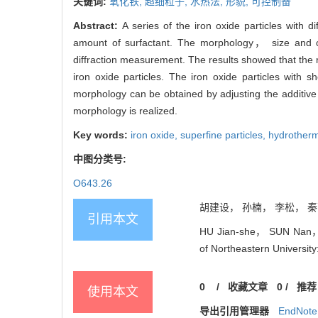
关键词:
氧化铁,
超细粒子,
水热法,
形貌,
可控制备
Abstract:
A series of the iron oxide particles with
amount of surfactant. The morphology， size and cry
diffraction measurement. The results showed that the
iron oxide particles. The iron oxide particles wi
morphology can be obtained by adjusting the additive t
morphology is realized.
Key words:
iron oxide,
superfine particles,
hydrother
中图分类号:
O643.26
胡建设， 孙楠， 李松， 秦
引用本文
HU Jian-she， SUN Nan， L
of Northeastern Universit
0
/
收藏文章
0
/
推荐
使用本文
导出引用管理器
EndNote