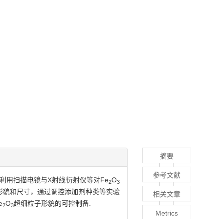
摘要
参考文献
利用扫描电镜与X射线衍射仪等对Fe
O
2
3
形貌和尺寸，通过调控添加剂种类等实验
相关文章
e
O
超细粒子形貌的可控制备.
2
3
Metrics