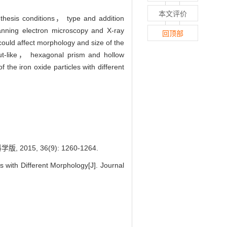
本文评价
nthesis conditions， type and addition
anning electron microscopy and X-ray
回顶部
ould affect morphology and size of the
nut-like， hexagonal prism and hollow
the iron oxide particles with different
015, 36(9): 1260-1264.
s with Different Morphology[J]. Journal