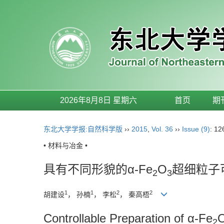
2026年8月8日 星期六
首页
期
东北大学学报:自然科学版
››
2015
,
Vol. 36
››
Issue (9)
: 12
• 材料与冶金 •
具有不同形貌的α-Fe
O
超细粒子
2
3
1
1
2
2
胡建设
， 孙楠
， 李松
， 秦高梧
Controllable Preparation of α-Fe
2