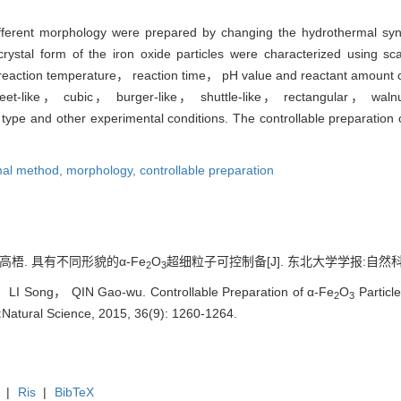
 different morphology were prepared by changing the hydrothermal sy
stal form of the iron oxide particles were characterized using sc
 reaction temperature， reaction time， pH value and reactant amount c
th sheet-like， cubic， burger-like， shuttle-like， rectangular， wal
ype and other experimental conditions. The controllable preparation of 
mal method,
morphology,
controllable preparation
高梧. 具有不同形貌的α-Fe
O
超细粒子可控制备[J]. 东北大学学报:自然科学版, 2
2
3
I Song， QIN Gao-wu. Controllable Preparation of α-Fe
O
Particle
2
3
y:Natural Science, 2015, 36(9): 1260-1264.
|
Ris
|
BibTeX