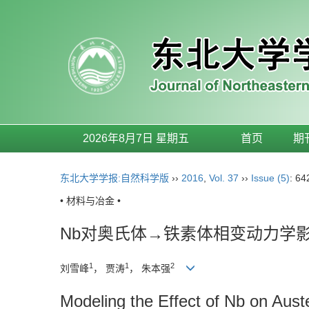
2026年8月7日 星期五
首页
期
东北大学学报:自然科学版
››
2016
,
Vol. 37
››
Issue (5)
: 64
• 材料与冶金 •
Nb对奥氏体→铁素体相变动力学
1
1
2
刘雪峰
， 贾涛
， 朱本强
Modeling the Effect of Nb on Aust