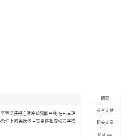
摘要
参考文献
至室温获得连续冷却膨胀曲线.在Rios理
固溶Nb%条件下的奥氏体→铁素体相变动力学模
相关文章
Metrics