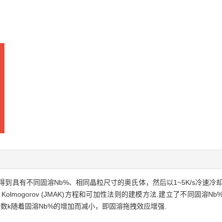
具有不同固溶Nb%、相同晶粒尺寸的奥氏体，然后以1~5K/s冷速冷却
ami- Kolmogorov (JMAK)方程和可加性法则的建模方法.建立了不同
数k随着固溶Nb%的增加而减小，即固溶拖拽效应增强.