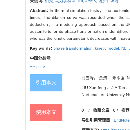
关键词:
相变,
动力学模型,
Nb,
JMAK,
可加性法则
Abstract:
In thermal simulation tests， the austenite
times. The dilation curve was recorded when the sa
deduction， a modeling approach based on the JMAK
austenite to ferrite phase transformation under differ
whereas the kinetic parameter k decreases with increa
Key words:
phase transformation,
kinetic model,
Nb,
中图分类号:
TG111.5
刘雪峰， 贾涛， 朱本强. Nb
引用本文
LIU Xue-feng， JIA Tao， ZH
Northeastern University N
0
/
收藏文章
0
/
推荐
使用本文
导出引用管理器
EndNote