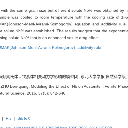
 with the same grain size but different solute Nb% was obtained by ho
mple was cooled to room temperature with the cooling rate of 1~5K/
(Johnson-Mehl-Avrami-Kolmogorov) equation and additivity rule 
ent solute Nb% was established. The results suggest that the exponenti
sing solute Nb% that is an enhanced solute drag effect.
JMAK(Johnson-Mehl-Avrami-Kolmogorov),
additivity rule
对奥氏体→铁素体相变动力学影响的模型[J]. 东北大学学报:自然科学版, 2016, 3
U Ben-qiang. Modeling the Effect of Nb on Austenite→Ferrite Phase T
atural Science, 2016, 37(5): 642-646.
|
Ris
|
BibTeX