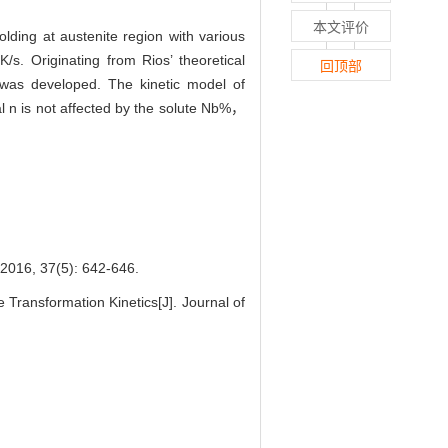
本文评价
lding at austenite region with various
s. Originating from Rios’ theoretical
回顶部
was developed. The kinetic model of
al n is not affected by the solute Nb%，
7(5): 642-646.
ransformation Kinetics[J]. Journal of