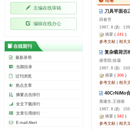
论著
主编在线审稿
刀具平面在
田春芳
编辑在线办公
1987, 8 (
2
): 13
摘要
(
241
)
参考文献
|
相关
在线期刊
复杂载荷历
最新录用
谢里阳;徐灏
当期目录
1987, 8 (
2
): 15
摘要
(
306
)
过刊浏览
参考文献
|
相关
热点文章
40CrNi
摘要点击排行
黄建生;王德俊
全文下载排行
1987, 8 (
2
): 15
文章引用排行
摘要
(
342
)
E-mail Alert
参考文献
|
相关