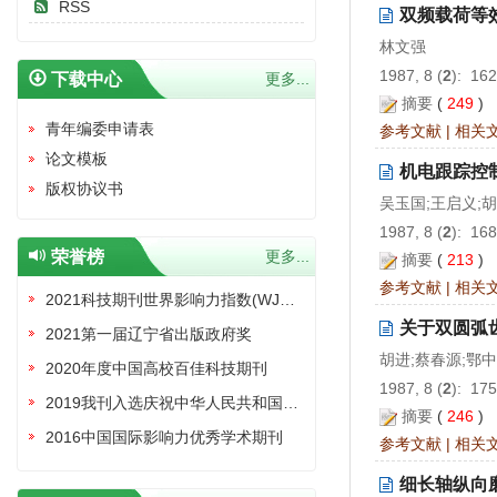
RSS
双频载荷等
林文强
1987, 8 (
2
): 16
下载中心
更多...
摘要
(
249
)
青年编委申请表
参考文献
|
相关
论文模板
机电跟踪控
版权协议书
吴玉国;王启义;
1987, 8 (
2
): 16
荣誉榜
更多...
摘要
(
213
)
参考文献
|
相关
2021科技期刊世界影响力指数(WJCI)报告收录证书
关于双圆弧
2021第一届辽宁省出版政府奖
胡进;蔡春源;鄂
2020年度中国高校百佳科技期刊
1987, 8 (
2
): 17
2019我刊入选庆祝中华人民共和国成立70周年精品期刊展
摘要
(
246
)
2016中国国际影响力优秀学术期刊
参考文献
|
相关
细长轴纵向