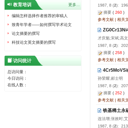
教育培训
更多...
1987, 8 (
2
): 19
摘要
(
260
)
编辑怎样选择作者推荐的审稿人
参考文献
|
相关
致青年学者——如何撰写学术论文
ZG0Cr1
论文摘要的撰写
才庆魁;宋斌;高
科技论文英文摘要的撰写
1987, 8 (
2
): 20
摘要
(
258
)
参考文献
|
相关
访问统计
4Cr5MoV
总访问量：
今日访问：
孙荣耀;郝士明
在线人数：
1987, 8 (
2
): 20
摘要
(
252
)
参考文献
|
相关
铁基稀土永
连法增;张效时;
1987, 8 (
2
): 21