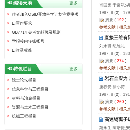
编读天地
更多...
肖国宪;于富斌;
1987, 8 (
2
): 17
作者加入OSID开放科学计划注意事项
摘要
(
192
)
EI写作要求
参考文献
|
相关
GB7714 参考文献著录规则
直接三维有
学报校内转账帐号
刘永贤;纪维礼
EI收录标准
1987, 8 (
2
): 18
摘要
(
274
)
参考文献
|
相关
特色栏目
更多...
岩石全应力
院士论坛栏目
唐春安;徐小荷
信息科学与工程栏目
1987, 8 (
2
): 19
材料与冶金栏目
摘要
(
260
)
资源与土木工程栏目
参考文献
|
相关
机械工程栏目
高速钢离子
苑永生;陈培捷;