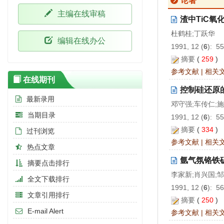
论著
主编在线审稿
渣中TiC氧
杜鹤桂;丁跃华
编辑在线办公
1991, 12 (
6
): 5
摘要
(
259
)
参考文献
|
相关
在线期刊
控制硅还原
最新录用
邓守强;车传仁;
当期目录
1991, 12 (
6
): 5
摘要
(
334
)
过刊浏览
参考文献
|
相关
热点文章
氩气氛铬铁
摘要点击排行
李家新;肖兴国;
全文下载排行
1991, 12 (
6
): 5
文章引用排行
摘要
(
250
)
E-mail Alert
参考文献
|
相关