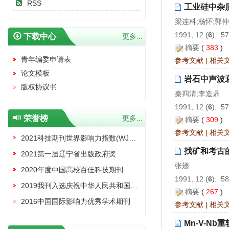
RSS
工业硅中杂
梁连科;杨怀;郭
1991, 12 (
6
): 5
下载中心
更多...
摘要
(
383
)
青年编委申请表
参考文献
|
相关
论文模板
岩石中声波
版权协议书
秦四清;李造鼎
1991, 12 (
6
): 5
荣誉榜
更多...
摘要
(
309
)
参考文献
|
相关
2021科技期刊世界影响力指数(WJCI)报告收录证书
找矿和考古
2021第一届辽宁省出版政府奖
张翅
2020年度中国高校百佳科技期刊
1991, 12 (
6
): 5
2019我刊入选庆祝中华人民共和国成立70周年精品期刊展
摘要
(
267
)
2016中国国际影响力优秀学术期刊
参考文献
|
相关
Mn-V-N