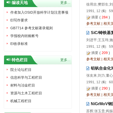
编读天地
更多...
徐用吉;樊邯生;
1991, 12 (
6
): 5
作者加入OSID开放科学计划注意事项
摘要
(
284
)
EI写作要求
参考文献
|
相关
GB7714 参考文献著录规则
SiC/铸铁
学报校内转账帐号
刘进平;王玉玮;
EI收录标准
1991, 12 (
6
): 5
摘要
(
209
)
参考文献
|
相关
特色栏目
更多...
铝钒合金化
院士论坛栏目
张友来;刘力;董心
信息科学与工程栏目
1991, 12 (
6
): 6
材料与冶金栏目
摘要
(
290
)
资源与土木工程栏目
参考文献
|
相关
机械工程栏目
NiGrMo
苏辉;张玉贵;阎振