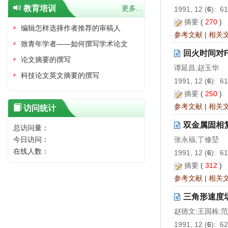
教育培训
更多...
1991, 12 (
6
): 6
摘要
(
270
)
编辑怎样选择作者推荐的审稿人
参考文献
|
相关
致青年学者——如何撰写学术论文
回火时间对Fe
论文摘要的撰写
谭延昌;赵玉华
科技论文英文摘要的撰写
1991, 12 (
6
): 6
摘要
(
250
)
参考文献
|
相关
访问统计
双金属固相
总访问量：
今日访问：
张永福;丁修堃
在线人数：
1991, 12 (
6
): 6
摘要
(
312
)
参考文献
|
相关
三角形速度
赵德文;王国栋;
1991, 12 (
6
): 6