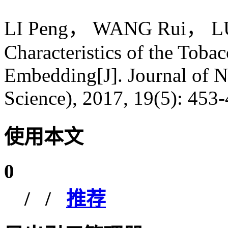
LI Peng， WANG Rui， LUO 
Characteristics of the Tobac
Embedding[J]. Journal of N
Science), 2017, 19(5): 453-
使用本文
0
/
/
推荐