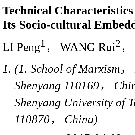
Technical Characteristics
Its Socio-cultural Embed
1
2
LI Peng
， WANG Rui
， 
(1. School of Marxism， 
Shenyang 110169， Chin
Shenyang University of
110870， China)