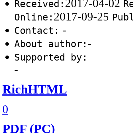
2017-04-02
Received:
R
2017-09-25
Online:
Pub
-
Contact:
-
About author:
Supported by:
-
RichHTML
0
PDF (PC)