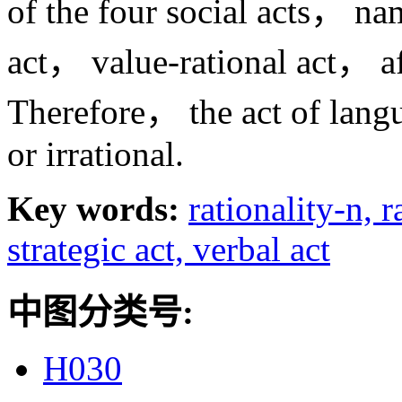
of the four social acts， na
act， value-rational act， af
Therefore， the act of langua
or irrational.
Key words:
rationality-n,
r
strategic act,
verbal act
中图分类号:
H030