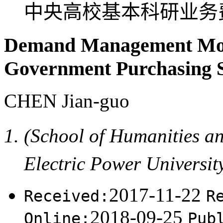
中央高校基本科研业务费资助
Demand Management Mode
Government Purchasing S
CHEN Jian-guo
(School of Humanities a
Electric Power Univers
2017-11-22
Received:
R
2018-09-25
Online:
Pub