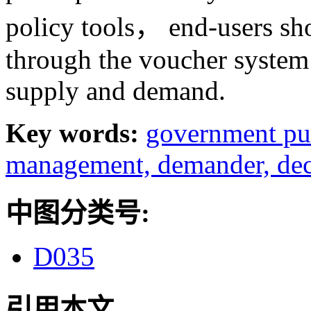
policy tools， end-users sho
through the voucher system
supply and demand.
Key words:
government pu
management,
demander,
de
中图分类号:
D035
引用本文