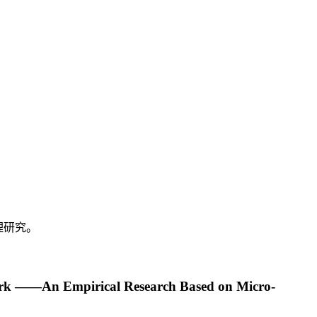
理研究。
work ——An Empirical Research Based on Micro-