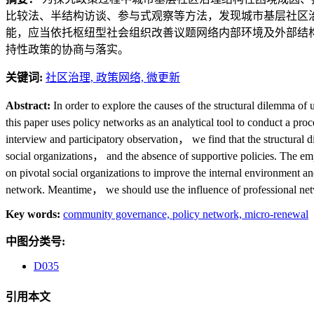
比较法、半结构访谈、参与式观察等方法，发现城市基层社区治
能，应当依托枢纽型社会组织改善议题网络内部环境及外部结
持性政策的协商与落实。
关键词:
社区治理,
政策网络,
微更新
Abstract:
In order to explore the causes of the structural dilemma 
this paper uses policy networks as an analytical tool to conduct a pr
interview and participatory observation， we find that the structural 
social organizations， and the absence of supportive policies. The e
on pivotal social organizations to improve the internal environment
network. Meantime， we should use the influence of professional netw
Key words:
community governance,
policy network,
micro-renewal
中图分类号:
D035
引用本文