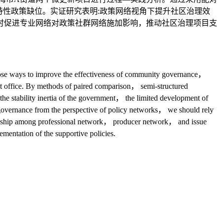
持性政策缺位。实证研究表明:政策网络视角下提升社区治理效
时促进专业网络对政策社群网络施加影响，推动社区治理项目支
ropose ways to improve the effectiveness of community governance，
reet office. By methods of paired comparison， semi-structured
the stability inertia of the government， the limited development of
 governance from the perspective of policy networks， we should rely
ationship among professional network， producer network， and issue
entation of the supportive policies.