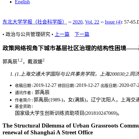
English
东北大学学报（社会科学版）
››
2020
,
Vol. 22
››
Issue (4)
: 57-65.
• 政治与公共管理研究 •
上一篇
下一篇
政策网络视角下城市基层社区治理的结构性困境——
1,2
2
郭禹辰
，戴淑媛
(1.上海交通大学国际与公共事务学院，上海200030;2.同
2019-12-27
2019-12-27
2020-07-
收稿日期:
修回日期:
出版日期:
郭禹辰
通讯作者:
郭禹辰(1989-)，女(满族)，辽宁沈阳人，
作者简介:
基金资助:
国家级大学生创新训练资助项目(201810247069)。
The Structural Dilemma of Urban Grassroots Commu
renewal of Shanghai A Street Office