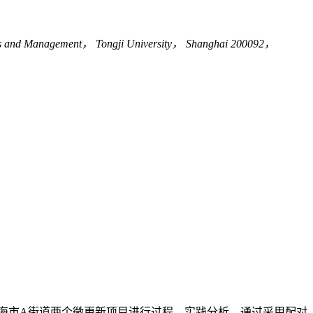
omics and Management， Tongji University， Shanghai 200092，
海市A街道两个微更新项目进行过程—实践分析。通过采用配对