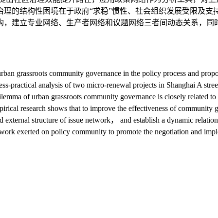
理的结构性困境在于政府“求稳”惯性、社会组织发展受限及支
构，建立专业网络、生产者网络和议题网络三者间动态关系，同
of urban grassroots community governance in the policy process and p
ocess-practical analysis of two micro-renewal projects in Shanghai A st
dilemma of urban grassroots community governance is closely related to 
mpirical research shows that to improve the effectiveness of community
 and external structure of issue network， and establish a dynamic rel
ork exerted on policy community to promote the negotiation and implem