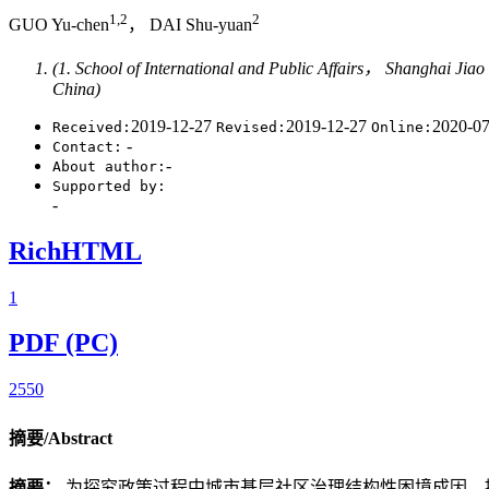
1,2
2
GUO Yu-chen
， DAI Shu-yuan
(1. School of International and Public Affairs， Shanghai 
China)
2019-12-27
2019-12-27
2020-0
Received:
Revised:
Online:
-
Contact:
-
About author:
Supported by:
-
RichHTML
1
PDF (PC)
2550
摘要/Abstract
摘要：
为探究政策过程中城市基层社区治理结构性困境成因、