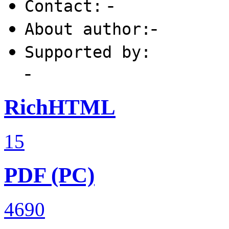
-
Contact:
-
About author:
Supported by:
-
RichHTML
15
PDF (PC)
4690