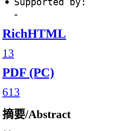
Supported by:
-
RichHTML
13
PDF (PC)
613
摘要/Abstract