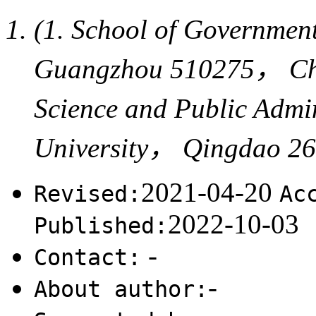
(1. School of Governme
Guangzhou 510275， China
Science and Public Adm
University， Qingdao 2
2021-04-20
Revised:
Ac
2022-10-03
Published:
-
Contact:
-
About author: