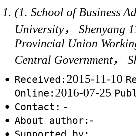
(1. School of Business 
University， Shenyang 1
Provincial Union Workin
Central Government， S
2015-11-10
Received:
R
2016-07-25
Online:
Pub
-
Contact:
-
About author:
Supported by: