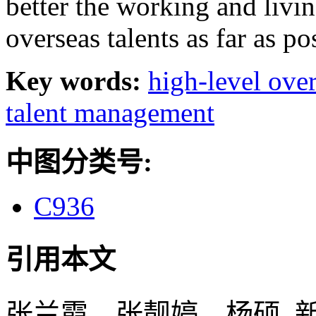
better the working and livi
overseas talents as far as po
Key words:
high-level over
talent management
中图分类号:
C936
引用本文
张兰霞，张靓婷，杨硕.