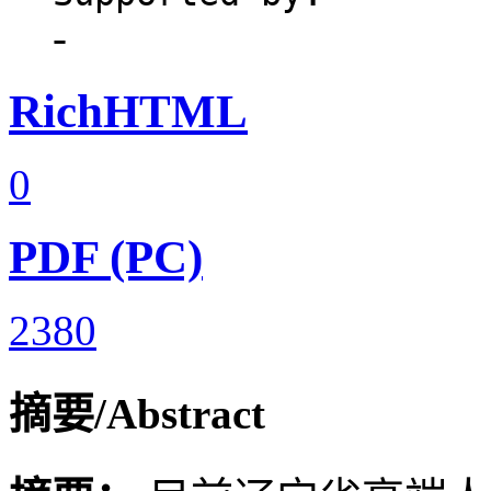
-
RichHTML
0
PDF (PC)
2380
摘要/Abstract