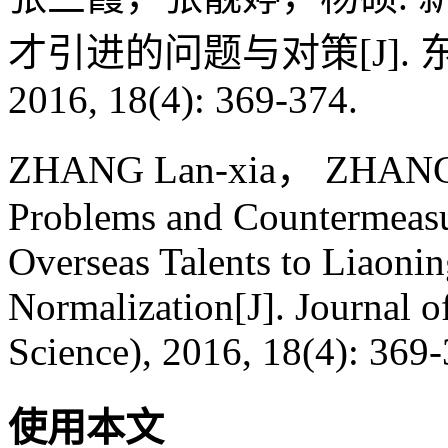
才引进的问题与对策[J].
2016, 18(4): 369-374.
ZHANG Lan-xia， ZHANG 
Problems and Countermeasur
Overseas Talents to Liaoni
Normalization[J]. Journal o
Science), 2016, 18(4): 369-
使用本文