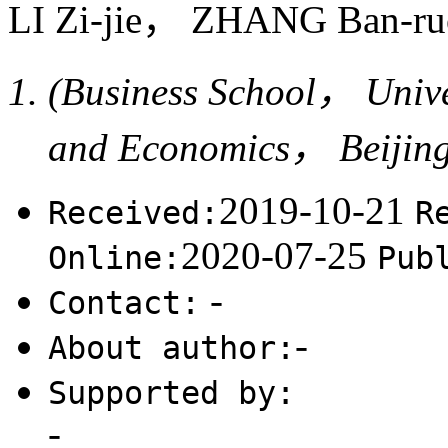
LI Zi-jie， ZHANG Ban-
(Business School， Univer
and Economics， Beijin
2019-10-21
Received:
R
2020-07-25
Online:
Pub
-
Contact:
-
About author:
Supported by:
-