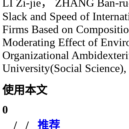
LI Zi-jie， ZHANG Ban-ruo.
Slack and Speed of Interna
Firms Based on Composit
Moderating Effect of Envi
Organizational Ambidexterit
University(Social Science),
使用本文
0
/
/
推荐