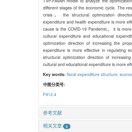
TVP-FAVAR model to analyze the optimization a
different stages of the economic cycle. The re
crisis， the structural optimization directi
expenditure and health expenditure is more e
cause is the COVID-19 Pandemic， it is more e
cultural expenditure and educational expend
optimization direction of increasing the pro
expenditure is more effective in regulating 
structural optimization direction of increasi
cultural and educational expenditure is more ef
Key words:
fiscal expenditure structure; eco
中图分类号:
F812.4
参考文献
相关文章
0