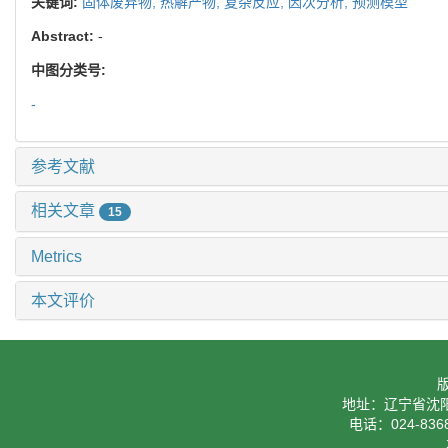
关键词:
固体废弃物,
热解产物,
复杂反应,
因次分析,
预测模型
Abstract:
-
中图分类号:
-
参考文献
相关文章
15
Metrics
本文评价
地址：辽宁省沈阳
电话：024-8368