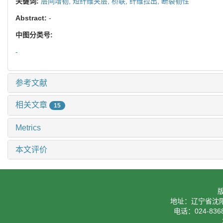
关键词:
层间增韧,
短纤维夹层,
桥联,
纤维拉出,
断裂韧性
Abstract:
-
中图分类号:
-
参考文献
相关文章
15
Metrics
本文评价
地址：辽宁省沈阳
电话：024-8368