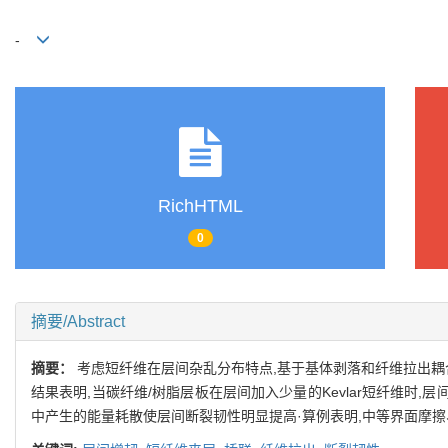
-
RichHTML
0
摘要/Abstract
摘要：
考虑短纤维在层间杂乱分布特点,基于基体剥落和纤维拉出耦合
结果表明,当碳纤维/树脂层板在层间加入少量的Kevlar短纤维时
中产生的能量耗散使层间断裂韧性明显提高·算例表明,中等界面摩擦、