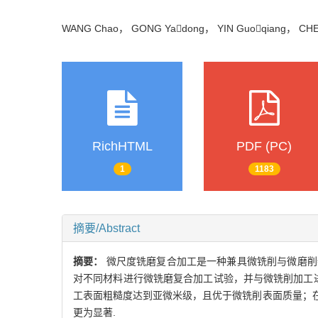
WANG Chao， GONG Yadong， YIN Guoqiang， C
RichHTML
PDF (PC)
1
1183
摘要/Abstract
摘要：
微尺度铣磨复合加工是一种兼具微铣削与微磨削
对不同材料进行微铣磨复合加工试验，并与微铣削加工
工表面粗糙度达到亚微米级，且优于微铣削表面质量；
更为显著.