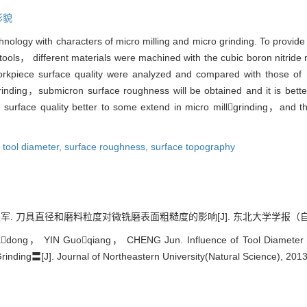
形貌
hnology with characters of micro milling and micro grinding. To provide
 tools， different materials were machined with the cubic boron nitride m
orkpiece surface quality were analyzed and compared with those of m
rinding，submicron surface roughness will be obtained and it is bette
ke surface quality better to some extend in micro millgrinding，and th
,
tool diameter,
surface roughness,
surface topography
刀具直径和磨料粒度对微铣磨表面粗糙度的影响[J]. 东北大学学报（自然科学版）, 2
g， YIN Guoqiang， CHENG Jun. Influence of Tool Diameter and 
rinding〓[J]. Journal of Northeastern University(Natural Science), 201