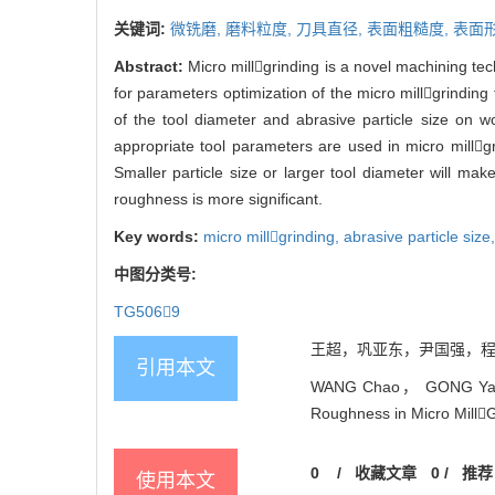
关键词:
微铣磨,
磨料粒度,
刀具直径,
表面粗糙度,
表面
Abstract:
Micro millgrinding is a novel machining tec
for parameters optimization of the micro millgrinding
of the tool diameter and abrasive particle size on w
appropriate tool parameters are used in micro millg
Smaller particle size or larger tool diameter will ma
roughness is more significant.
Key words:
micro millgrinding,
abrasive particle size
中图分类号:
TG5069
王超，巩亚东，尹国强，程军. 
引用本文
WANG Chao， GONG Yadon
Roughness in Micro MillG
0
/
收藏文章
0
/
推荐
使用本文