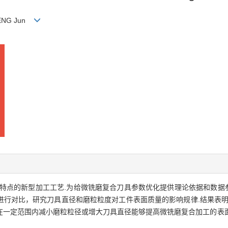
HENG Jun
特点的新型加工工艺.为给微铣磨复合刀具参数优化提供理论依据和数据参
进行对比，研究刀具直径和磨粒粒度对工件表面质量的影响规律.结果表明
在一定范围内减小磨粒粒径或增大刀具直径能够提高微铣磨复合加工的表