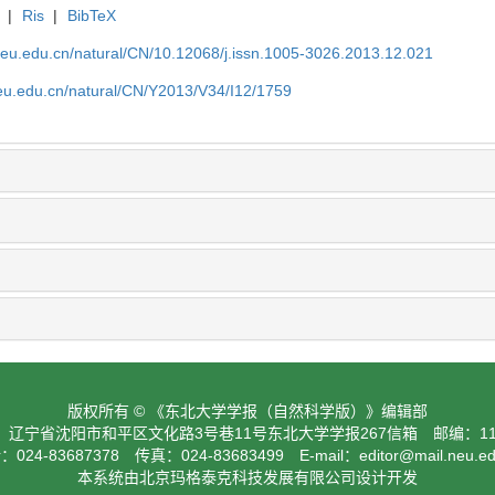
|
Ris
|
BibTeX
neu.edu.cn/natural/CN/10.12068/j.issn.1005-3026.2013.12.021
neu.edu.cn/natural/CN/Y2013/V34/I12/1759
版权所有 © 《东北大学学报（自然科学版）》编辑部
：辽宁省沈阳市和平区文化路3号巷11号东北大学学报267信箱 邮编：110
024-83687378 传真：024-83683499 E-mail：
editor@mail.neu.e
本系统由北京玛格泰克科技发展有限公司设计开发