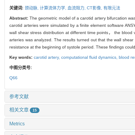
关键词:
颈动脉,
计算流体力学,
血流阻力,
CT影像,
有限元法
Abstract:
The geometric model of a carotid artery bifurcation was
carotid arteries were simulated by a finite element software ANS
wall shear stress distribution at different time points， the blood v
arteries was analyzed. The results turned out that the wall shear
resistance at the beginning of systole period. These findings coul
Key words:
carotid artery,
computational fluid dynamics,
blood re
中图分类号:
Q66
参考文献
相关文章
15
Metrics