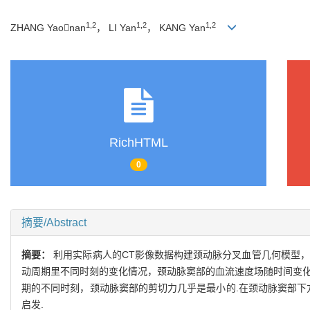
1,2
1,2
1,2
ZHANG Yaonan
， LI Yan
， KANG Yan
RichHTML
0
摘要/Abstract
摘要：
利用实际病人的CT影像数据构建颈动脉分叉血管几何模型，
动周期里不同时刻的变化情况，颈动脉窦部的血流速度场随时间变化
期的不同时刻，颈动脉窦部的剪切力几乎是最小的.在颈动脉窦部下
启发.