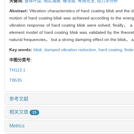
关键词:
整体叶盘,
阻尼减振,
硬涂层,
有限元法,
动力学分析
Abstract:
Vibration characteristics of hard coating blisk and the
motion of hard coating blisk was achieved according to the ener
vibration response of hard coating blisk were solved; finally， 
element model of hard coating blisk was validated by the theore
natural frequencies， but a strong damping effect on the blisk， 
Key words:
blisk,
damped vibration reduction,
hard coating,
fini
中图分类号:
TH113.1
TB535
参考文献
相关文章
15
Metrics