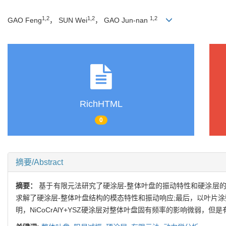
1,2
1,2
1,2
GAO Feng
， SUN Wei
， GAO Jun-nan
RichHTML
0
摘要/Abstract
摘要：
基于有限元法研究了硬涂层-整体叶盘的振动特性和硬涂层的阻
求解了硬涂层-整体叶盘结构的模态特性和振动响应;最后，以叶片涂敷
明，NiCoCrAlY+YSZ硬涂层对整体叶盘固有频率的影响微弱，