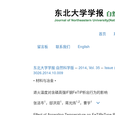
2026年8月6日 星期四
首页
留言板
联系我们
English
东北大学学报:自然科学版
››
2014
,
Vol. 35
››
Issue 
3026.2014.10.009
• 材料与冶金 •
退火温度对含磷高强IF钢FeTiP析出行为的影响
1
1
1,2
1
张洁岑
，邸洪双
，蒋光炜
，曹宇
Effect of Annealing Temperature on FeTiPType Pr