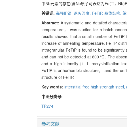
中Nb元素的存在(含Nb原子可表达为Fe(Ti，Nb
关键词:
高强IF钢,
退火温度,
FeTiP,
晶体结构,
织
Abstract:
A systematic and detailed characteri
temperature， was studied for a batchannealed
results showed that a small number of FeTiP i
increase of annealing temperature. FeTiP distr
intragranular FeTiP is found to be significantly 
and can not be detected at 800 ℃. The absence o
and a high intensity {111} recrystallization t
FeTiP is orthorhombic structure， and the enric
structure of FeTiP.
Key words:
interstitial free high strength steel,
中图分类号:
TP274
参考文献