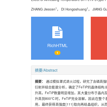
1
1
ZHANG Jiecen
， DI Hongshuang
， JIANG G
RichHTML
1
摘要/Abstract
摘要：
通过模拟罩式退火过程，研究了含磷高强I
衍射并结合能谱分析，确定了FeTiP的晶体结构.
升高，FeTiP数量明显增加，其大量分布于晶
升高到800℃时，FeTiP完全溶解，因此在整个基
用，最终获得高强度{111}取向再结晶组织，从而