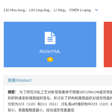
LIU Hou-long， LIU Ling-ling， LI Xing， CHEN Li-qing
RichHTML
0
摘要/Abstract
摘要：
为了研究冷轧工艺对新型铁素体不锈钢19Cr2Mo1W成形
的织构演变和微观组织变化，并讨论了织构和微观组织对成形性能的
分别为223〈110〉和111〈011〉.冷轧板α纤维织构中223〈
较小，表面粗糙度最小，综合成形性能最佳.