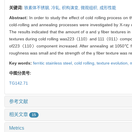
关键词:
铁素体不锈钢,
冷轧,
织构演变,
微观组织,
成形性能
Abstract:
In order to study the effect of cold rolling process on 
cold-rolling and annealing processes were investigated by X-ray 
The results indicated that the amount of α and γ fiber textures in 
textures during cold rolling was223〈110〉and 111〈011〉component
of223〈110〉component increased. After annealing at 1050℃ for 1 m
roughness was small and the strength of the γ fiber texture was rel
Key words:
ferritic stainless steel,
cold rolling,
texture evolution,
m
中图分类号:
TG142.71
参考文献
相关文章
15
Metrics