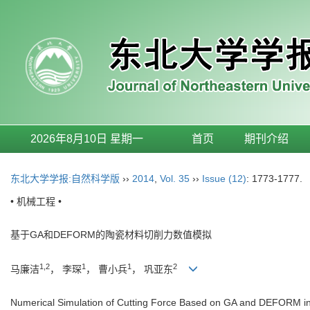
2026年8月10日 星期一
首页
期刊介绍
东北大学学报:自然科学版
››
2014
,
Vol. 35
››
Issue (12)
: 1773-1777.
• 机械工程 •
基于GA和DEFORM的陶瓷材料切削力数值模拟
1,2
1
1
2
马廉洁
， 李琛
， 曹小兵
， 巩亚东
Numerical Simulation of Cutting Force Based on GA and DEFORM i