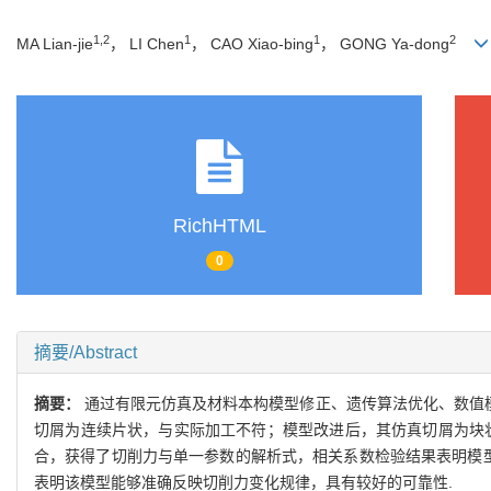
1,2
1
1
2
MA Lian-jie
， LI Chen
， CAO Xiao-bing
， GONG Ya-dong
RichHTML
0
摘要/Abstract
摘要：
通过有限元仿真及材料本构模型修正、遗传算法优化、数值模拟
切屑为连续片状，与实际加工不符；模型改进后，其仿真切屑为块
合，获得了切削力与单一参数的解析式，相关系数检验结果表明模型
表明该模型能够准确反映切削力变化规律，具有较好的可靠性.