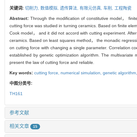
关键词:
切削力,
数值模拟,
遗传算法,
有限元仿真,
车削,
工程陶瓷
Abstract:
Through the modification of constitutive model， fini
cutting force was studied in turning ceramics. Based on finite e
Cook model， and it did not accord with cutting experiment. After
ceramics. Based on least squares method， the monadic regression
on cutting force with changing a single parameter. Correlation co
established by genetic optimization algorithm. The multivariate
present the law of cutting force and reliable.
Key words:
cutting force,
numerical simulation,
genetic algorithm
中图分类号:
TH161
参考文献
相关文章
15