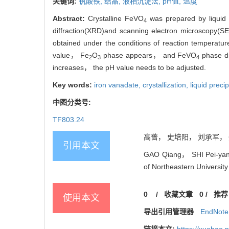
关键词:
钒酸铁,
结晶,
液相沉淀法,
pH值,
温度
Abstract:
Crystalline FeVO
was prepared by liquid p
4
diffraction(XRD)and scanning electron microscopy(SEM
obtained under the conditions of reaction temperat
value， Fe
O
phase appears， and FeVO
phase di
2
3
4
increases， the pH value needs to be adjusted.
Key words:
iron vanadate,
crystallization,
liquid precip
中图分类号:
TF803.24
高蔷， 史培阳， 刘承军， 姜茂
引用本文
GAO Qiang， SHI Pei-yang，
of Northeastern University
0
/
收藏文章
0
/
推荐
使用本文
导出引用管理器
EndNote