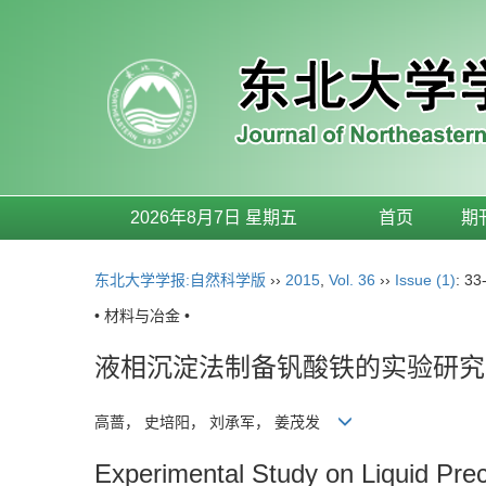
2026年8月7日 星期五
首页
期
东北大学学报:自然科学版
››
2015
,
Vol. 36
››
Issue (1)
: 33
• 材料与冶金 •
液相沉淀法制备钒酸铁的实验研究
高蔷， 史培阳， 刘承军， 姜茂发
Experimental Study on Liquid Preci