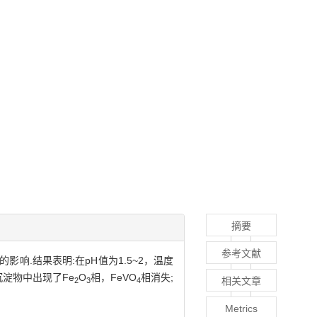
摘要
参考文献
影响.结果表明:在pH值为1.5~2，温度
沉淀物中出现了Fe
O
相，FeVO
相消失;
相关文章
2
3
4
Metrics