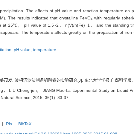
recipitation. The effects of pH value and reaction temperature on p
). The results indicated that crystalline FeVO
with regularly spheri
4
ure at 25℃， pH value of 1.5~2， n(V)/n(Fe)=1， and the standing tim
sappears. The temperature affects greatly on the preparation of ir
itation,
pH value,
temperature
发. 液相沉淀法制备钒酸铁的实验研究[J]. 东北大学学报:自然科学版, 2015, 3
 LIU Cheng-jun， JIANG Mao-fa. Experimental Study on Liquid Precip
 Natural Science, 2015, 36(1): 33-37.
|
Ris
|
BibTeX