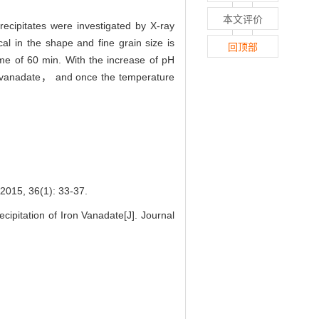
本文评价
recipitates were investigated by X-ray
cal in the shape and fine grain size is
回顶部
e of 60 min. With the increase of pH
on vanadate， and once the temperature
6(1): 33-37.
itation of Iron Vanadate[J]. Journal