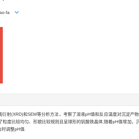
Mao-fa
线衍射(XRD)和SEM等分析方法，考察了溶液pH值和反应温度对沉淀产物的
件下，获得了粒度比较均匀、形貌比较规则且呈球形的钒酸铁晶体;随着pH值增加，
时调整pH值.