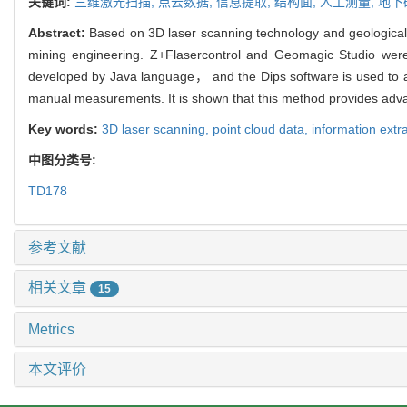
关键词:
三维激光扫描,
点云数据,
信息提取,
结构面,
人工测量,
地下
Abstract:
Based on 3D laser scanning technology and geological
mining engineering. Z+Flasercontrol and Geomagic Studio were
developed by Java language， and the Dips software is used to ana
manual measurements. It is shown that this method provides adv
Key words:
3D laser scanning,
point cloud data,
information extr
中图分类号:
TD178
参考文献
相关文章
15
Metrics
本文评价