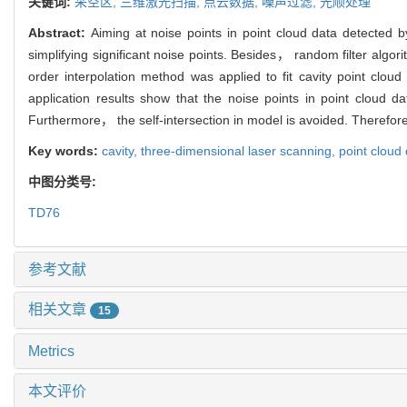
关键词:
采空区,
三维激光扫描,
点云数据,
噪声过滤,
光顺处理
Abstract:
Aiming at noise points in point cloud data detected b
simplifying significant noise points. Besides， random filter algo
order interpolation method was applied to fit cavity point cl
application results show that the noise points in point cloud d
Furthermore， the self-intersection in model is avoided. Therefor
Key words:
cavity,
three-dimensional laser scanning,
point cloud
中图分类号:
TD76
参考文献
相关文章
15
Metrics
本文评价