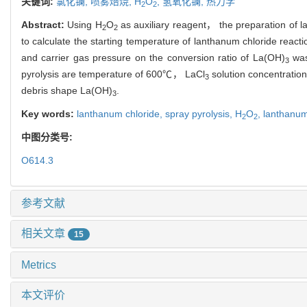
关键词:
氯化镧,
喷雾焙烧,
H
O
,
氢氧化镧,
热力学
2
2
Abstract:
Using H
O
as auxiliary reagent， the preparation of 
2
2
to calculate the starting temperature of lanthanum chloride reacti
and carrier gas pressure on the conversion ratio of La(OH)
was
3
pyrolysis are temperature of 600℃， LaCl
solution concentratio
3
debris shape La(OH)
.
3
Key words:
lanthanum chloride,
spray pyrolysis,
H
O
,
lanthanum
2
2
中图分类号:
O614.3
参考文献
相关文章
15
Metrics
本文评价