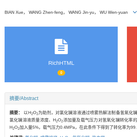
BIAN Xue， WANG Zhen-feng， WANG Jin-yu， WU Wen-yuan
RichHTML
0
摘要/Abstract
摘要：
以H
O
为助剂，对氯化镧溶液通过喷雾热解法制备氢氧化镧
2
2
氯化镧溶液质量浓度、H
O
添加量及载气压力对氢氧化镧转化率的影
2
2
H
O
加入量5%，载气压力0.4MPa，在此条件下得到了转化率为99.9
2
2