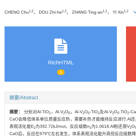
1,2
1,2
1,2
1,2
CHENG Chu
， DOU Zhi-he
， ZHANG Ting-an
， YI Xin
RichHTML
1
摘要/Abstract
摘要：
分别对Al-TiO
，Al-V
O
，Al-V
O
-TiO
及Al-V
O
-TiO
-
2
2
5
2
5
2
2
5
2
CaO会降低体系单位质量反应热，需要补热才能维持反应进行.Al还原
表观活化能E
为392.72kJ/mol，反应级数n
为1.0618.Al粉还原V
O
2
2
2
CaO后，反应在979℃左右发生，体系表观活化能升高但反应级数降