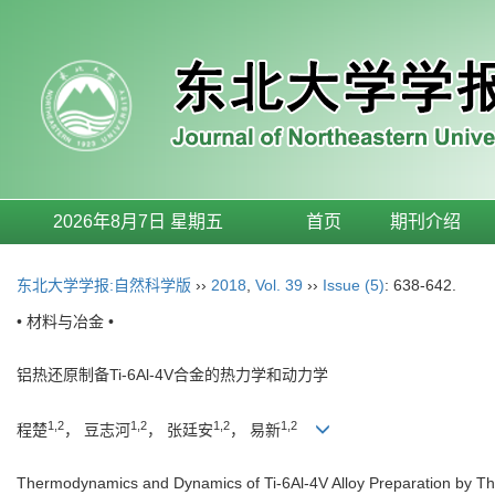
2026年8月7日 星期五
首页
期刊介绍
东北大学学报:自然科学版
››
2018
,
Vol. 39
››
Issue (5)
: 638-642.
• 材料与冶金 •
铝热还原制备Ti-6Al-4V合金的热力学和动力学
1,2
1,2
1,2
1,2
程楚
， 豆志河
， 张廷安
， 易新
Thermodynamics and Dynamics of Ti-6Al-4V Alloy Preparation by Th