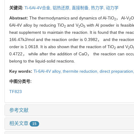
关键词:
Ti-6Al-4V合金,
铝热还原,
直接制备,
热力学,
动力学
Abstract:
The thermodynamics and dynamics of Al-TiO
， Al-V
O
2
2
6Al-4V alloy by reducing TiO
and V
O
with Al powder is feasib
2
2
5
heat supplement to maintain the reaction. It is found that the reac
166.47kJ/mol and the reaction order is 0.3982， and the reaction
order is 1.0618. It is also shown that the reaction of TiO
and V
O
2
2
0.4722， while after the addition of CaO， the reaction can occur
belong to the liquid-solid reactions.
Key words:
Ti-6Al-4V alloy,
thermite reduction,
direct preparation
中图分类号:
TF823
参考文献
相关文章
15