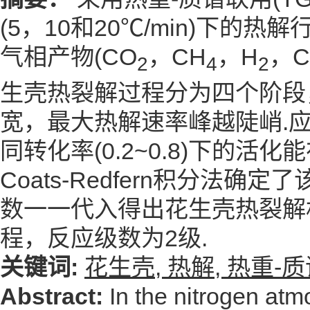
(5，10和20℃/min)下
气相产物(CO
，CH
，H
，
2
4
2
生壳热裂解过程分为四个阶段
宽，最大热解速率峰越陡峭.应用F
同转化率(0.2~0.8)下的活化能在
Coats-Redfern积分
数一一代入得出花生壳热裂解机
程，反应级数为2级.
关键词:
花生壳,
热解,
热重-质
Abstract:
In the nitrogen a