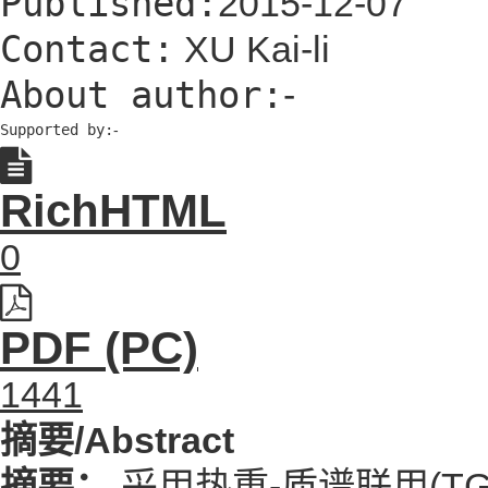
Published:
2015-12-07
Contact:
XU Kai-li
About author:
-
Supported by:
-
RichHTML
0
PDF (PC)
1441
摘要/Abstract
摘要：
采用热重-质谱联用(T