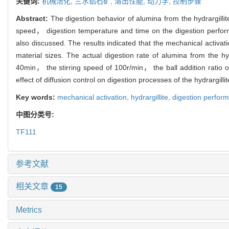
关键词:
机械活化,
三水铝石矿,
溶出性能,
动力学,
控制步骤
Abstract:
The digestion behavior of alumina from the hydrargillit
speed， digestion temperature and time on the digestion perform
also discussed. The results indicated that the mechanical activat
material sizes. The actual digestion rate of alumina from the 
40min， the stirring speed of 100r/min， the ball addition ratio o
effect of diffusion control on digestion processes of the hydrargillit
Key words:
mechanical activation,
hydrargillite,
digestion perfor
中图分类号:
TF111
参考文献
相关文章
15
Metrics