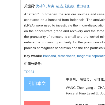
关键词:
海砂矿,
解离,
磁选,
细粒级,
受力机理
Abstract:
To broaden the iron ore sources and raise
conducted on a ironsand from Indonesia. The analysis
(LPSA) were used to investigate the micro-dissociation 
on the concentrate grade and recovery and the force m
the granularity of ironsand is small and the locked min
reduce the ironsand granularity for the promotion of
process of magnetic separation and the fine particles 
Key words:
ironsand,
dissociation,
magnetic separati
中图分类号:
TD924
王振阳， 张建良， 刘征建， 张
引用本文
WANG Zhen-yang， ZHANG J
Force at Fine Level[J]. Jo