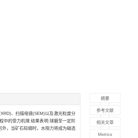
摘要
参考文献
D)、扫描电镜(SEM)以及激光粒度分
程中的受力机理.结果表明:球磨至一定阶
相关文章
另外，当矿石较细时，水阻力将成为磁选
Metrics