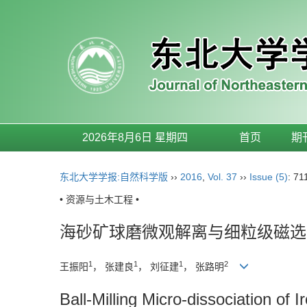
2026年8月6日 星期四
首页
期
东北大学学报:自然科学版
››
2016
,
Vol. 37
››
Issue (5)
: 71
• 资源与土木工程 •
海砂矿球磨微观解离与细粒级磁选
1
1
1
2
王振阳
， 张建良
， 刘征建
， 张路明
Ball-Milling Micro-dissociation of