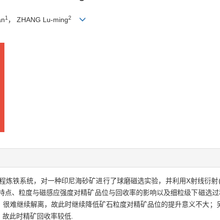
1
2
an
， ZHANG Lu-ming
炼铁系统，对一种印尼海砂矿进行了球磨磁选实验，并利用X射线衍射(XR
解离特点、粒度与磁感应强度对精矿品位与回收率的影响以及细粒级下磁选过
，很难继续解离，故此时继续降低矿石粒度对精矿品位的提升意义不大；
故此时精矿回收率较低.