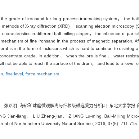
 the grade of ironsand for long process ironmaking system， the ball
 methods of X-ray diffraction (XRD)， scanning electron microscopy (
characteristics in different ball-milling stages， the influence of partic
echanism of fine ironsand in the process of magnetic separation. Afte
eral is in the form of inclusions which is hard to continue to disintegr
 concentrate grade. In addition， when the ore is fine， water resist
will not be able to reach the surface of the drum， and lead to a lower 
on,
fine level,
force mechanism
路明. 海砂矿球磨微观解离与细粒级磁选受力分析[J]. 东北大学学报:自然科学版, 
ian-liang， LIU Zheng-jian， ZHANG Lu-ming. Ball-Milling Micro-di
urnal of Northeastern University Natural Science, 2016, 37(5): 711-715.