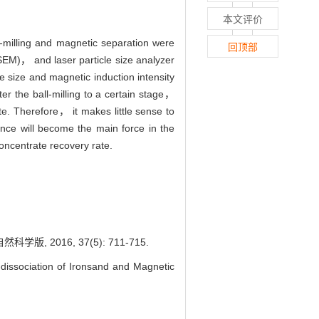
本文评价
-milling and magnetic separation were
回顶部
SEM)， and laser particle size analyzer
le size and magnetic induction intensity
r the ball-milling to a certain stage，
ate. Therefore， it makes little sense to
ance will become the main force in the
concentrate recovery rate.
2016, 37(5): 711-715.
ssociation of Ironsand and Magnetic