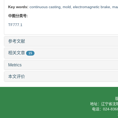
generate a constant and effective magnetic field in molten steel
the mainstream of molten steel and promote flotation and removal
flow which is formed after the narrow face of mold impacted b
inadequate control upward flow with EMBr-Ruler. EMBr-Ruler can b
comprehensive and favorable.
Key words:
continuous casting,
mold,
electromagnetic brake,
mag
中图分类号:
TF777.1
参考文献
相关文章
15
Metrics
本文评价