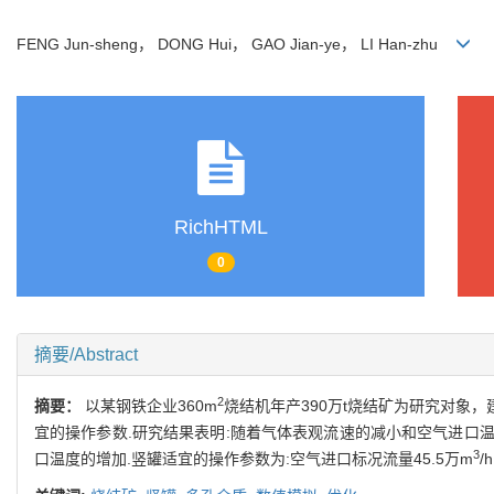
FENG Jun-sheng， DONG Hui， GAO Jian-ye， LI Han-zhu
RichHTML
0
摘要/Abstract
2
摘要：
以某钢铁企业360m
烧结机年产390万t烧结矿为研究对象
宜的操作参数.研究结果表明:随着气体表观流速的减小和空气进口
3
口温度的增加.竖罐适宜的操作参数为:空气进口标况流量45.5万m
/