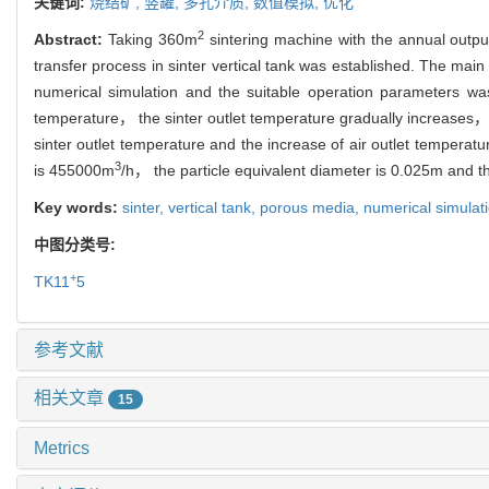
关键词:
烧结矿,
竖罐,
多孔介质,
数值模拟,
优化
2
Abstract:
Taking 360m
sintering machine with the annual outpu
transfer process in sinter vertical tank was established. The main 
numerical simulation and the suitable operation parameters was 
temperature， the sinter outlet temperature gradually increases， as
sinter outlet temperature and the increase of air outlet temperatur
3
is 455000m
/h， the particle equivalent diameter is 0.025m and th
Key words:
sinter,
vertical tank,
porous media,
numerical simulat
中图分类号:
+
TK11
5
参考文献
相关文章
15
Metrics