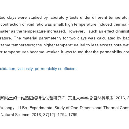
ted clays were studied by laboratory tests under different temperatur
 contraction of void ratio was small; high temperature induced thermal
ler as the temperature increased. However， such an effect diminishe
rature. The material parameter γ for two clays was calculated by bac
 same temperature; the higher temperature led to less excess pore wat
her temperatures became weaker. It was found that the permeability coeff
olidation,
viscosity,
permeability coefficient
黏土的一维热固结特性试验研究[J]. 东北大学学报:自然科学版, 2016, 37(12)
ong， LI Bo. Experimental Study of One-Dimensional Thermal Consolid
y Natural Science, 2016, 37(12): 1794-1799.