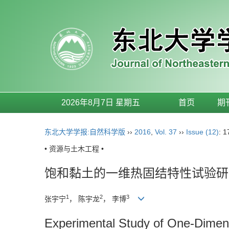
2026年8月7日 星期五
首页
期
东北大学学报:自然科学版
››
2016
,
Vol. 37
››
Issue (12)
: 
• 资源与土木工程 •
饱和黏土的一维热固结特性试验研
1
2
3
张宇宁
， 陈宇龙
， 李博
Experimental Study of One-Dimens