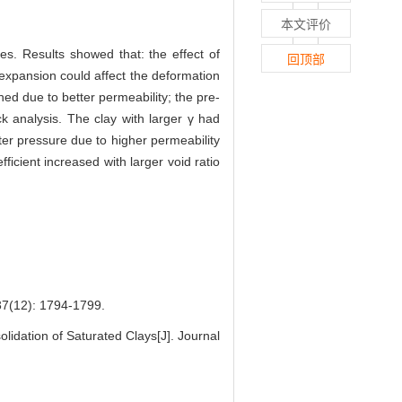
本文评价
es. Results showed that: the effect of
回顶部
 expansion could affect the deformation
d due to better permeability; the pre-
k analysis. The clay with larger γ had
er pressure due to higher permeability
icient increased with larger void ratio
: 1794-1799.
ation of Saturated Clays[J]. Journal