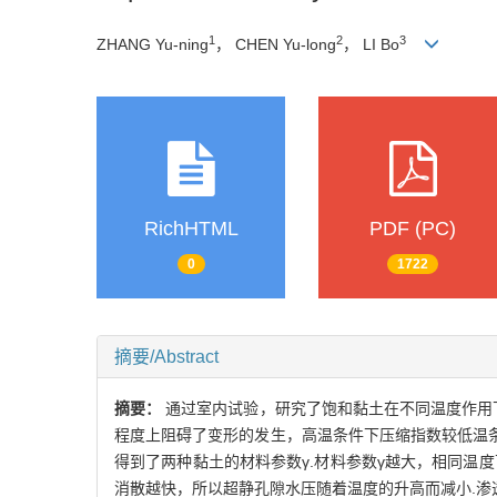
1
2
3
ZHANG Yu-ning
， CHEN Yu-long
， LI Bo
RichHTML
PDF (PC)
0
1722
摘要/Abstract
摘要：
通过室内试验，研究了饱和黏土在不同温度作用
程度上阻碍了变形的发生，高温条件下压缩指数较低温条
得到了两种黏土的材料参数γ.材料参数γ越大，相同温
消散越快，所以超静孔隙水压随着温度的升高而减小.渗