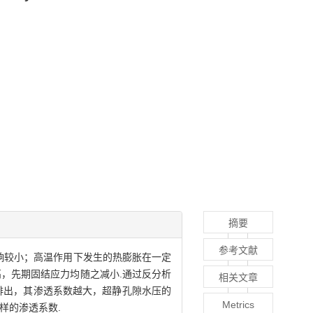
摘要
参考文献
响较小；高温作用下发生的热膨胀在一定
，先期固结应力均随之减小.通过反分析
相关文章
排出，其渗透系数越大，超静孔隙水压的
Metrics
样的渗透系数.