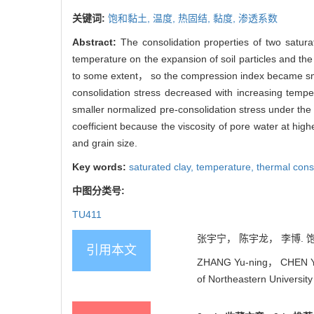
关键词:
饱和黏土,
温度,
热固结,
黏度,
渗透系数
Abstract:
The consolidation properties of two satura
temperature on the expansion of soil particles and the
to some extent， so the compression index became smal
consolidation stress decreased with increasing tempe
smaller normalized pre-consolidation stress under the
coefficient because the viscosity of pore water at hig
and grain size.
Key words:
saturated clay,
temperature,
thermal cons
中图分类号:
TU411
张宇宁， 陈宇龙， 李博. 饱和
引用本文
ZHANG Yu-ning， CHEN Yu-l
of Northeastern Universit