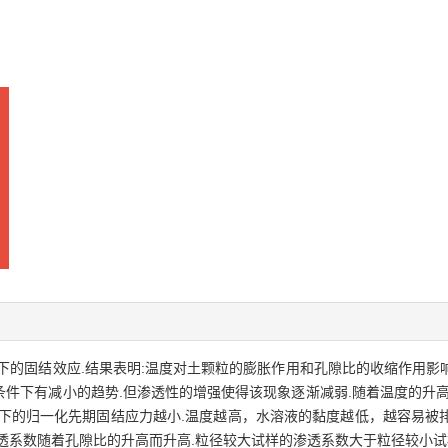
下的固结效应.结果表明:温度对土颗粒的膨胀作用和孔隙比的收缩作用影
件下有减小的趋势.但渗透性的增强使得该现象逐渐减弱.随着温度的升高
度下的归一化先期固结应力越小.温度越高，水溶液的黏度越低，越容易被
透系数随着孔隙比的升高而升高.粒径较大试样的渗透系数大于粒径较小试