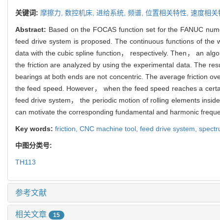
关键词:
摩擦力,
数控机床,
进给系统,
频谱,
位置相关特性,
速度相关
Abstract:
Based on the FOCAS function set for the FANUC numeri
feed drive system is proposed. The continuous functions of the wo
data with the cubic spline function， respectively. Then， an algor
the friction are analyzed by using the experimental data. The res
bearings at both ends are not concentric. The average friction ov
the feed speed. However， when the feed speed reaches a certain v
feed drive system， the periodic motion of rolling elements insid
can motivate the corresponding fundamental and harmonic frequenc
Key words:
friction,
CNC machine tool,
feed drive system,
spect
中图分类号:
TH113
参考文献
相关文章
15