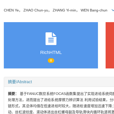
CHEN Ye， ZHAO Chun-yu， ZHANG Yi-min， WEN Bang-chun
RichHTML
0
摘要/Abstract
摘要：
基于FANUC数控系统FOCAS函数集提出了实现进给系
处理方法，进而提出了进给系统摩擦力辨识算法.利用试验结果，分
链形式，其总体均值在低速进给时较大，随进给速度增加迅速下降;
动、丝杠波纹度、滚动体进出丝杠螺母副及导轨滑块内循环轨道将激