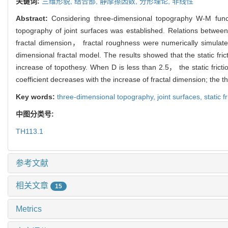
关键词:
三维形貌,
结合部,
静摩擦因数,
分形理论,
非线性
Abstract:
Considering three-dimensional topography W-M functi
topography of joint surfaces was established. Relations between 
fractal dimension， fractal roughness were numerically simulated
dimensional fractal model. The results showed that the static fr
increase of topothesy. When D is less than 2.5， the static frictio
coefficient decreases with the increase of fractal dimension; the thr
Key words:
three-dimensional topography,
joint surfaces,
static f
中图分类号:
TH113.1
参考文献
相关文章
15
Metrics