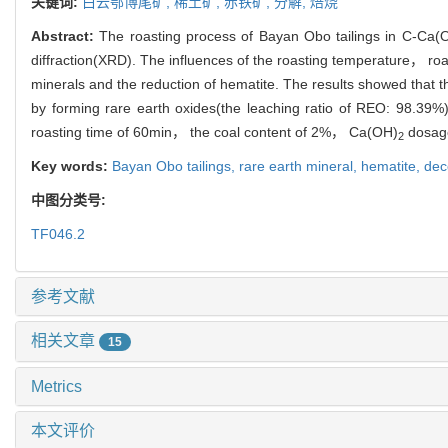
关键词:
白云鄂博尾矿,
稀土矿,
赤铁矿,
分解,
焙烧
Abstract:
The roasting process of Bayan Obo tailings in C-Ca(
diffraction(XRD). The influences of the roasting temperature， r
minerals and the reduction of hematite. The results showed that 
by forming rare earth oxides(the leaching ratio of REO: 98.39%
roasting time of 60min， the coal content of 2%， Ca(OH)
dosag
2
Key words:
Bayan Obo tailings,
rare earth mineral,
hematite,
dec
中图分类号:
TF046.2
参考文献
相关文章
15
Metrics
本文评价