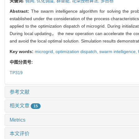
关键词:
微网,
优化调度,
群智能,
花朵授粉算法,
多目标
Abstract:
The swarm intelligence algorithm for solving the prob
established under the consideration of the process characteristic
applied to the optimization dispatch of microgrid. During initializ
During local updating， the new operation can accelerate the conv
and avoid the local optimal solution. Simulation results demonst
Key words:
microgrid,
optimization dispatch,
swarm intelligence,
中图分类号:
TP319
参考文献
相关文章
15
Metrics
本文评价