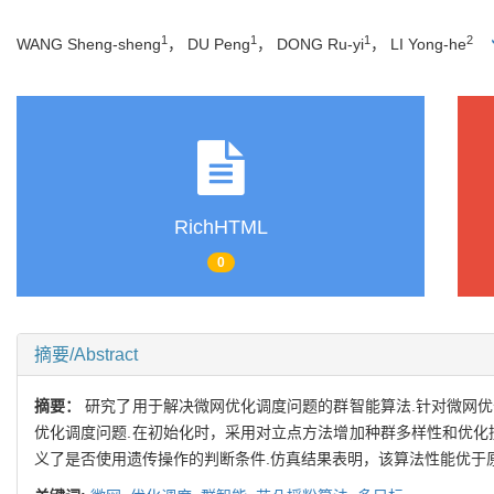
1
1
1
2
WANG Sheng-sheng
， DU Peng
， DONG Ru-yi
， LI Yong-he
RichHTML
0
摘要/Abstract
摘要：
研究了用于解决微网优化调度问题的群智能算法.针对微网
优化调度问题.在初始化时，采用对立点方法增加种群多样性和优化
义了是否使用遗传操作的判断条件.仿真结果表明，该算法性能优于