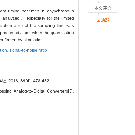
本文评价
erent timing schemes in asynchronous
analyzed， especially for the limited
回顶部
ization error of the sampling time was
s presented，and when the quantization
onfirmed by simulation.
tion,
signal-to-noise ratio
, 39(4): 478-482.
ing Analog-to-Digital Converters[J].