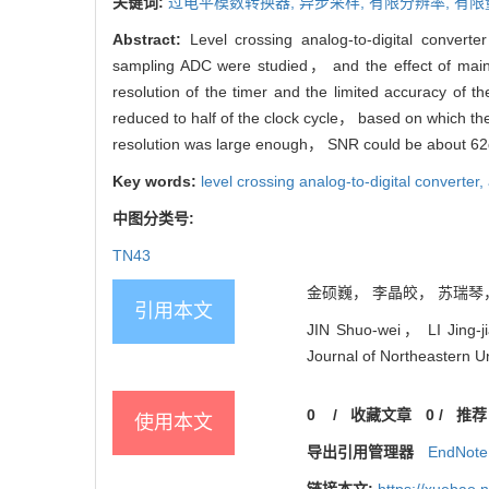
关键词:
过电平模数转换器,
异步采样,
有限分辨率,
有限
Abstract:
Level crossing analog-to-digital conver
sampling ADC were studied， and the effect of main
resolution of the timer and the limited accuracy of 
reduced to half of the clock cycle， based on which 
resolution was large enough， SNR could be about 62dB
Key words:
level crossing analog-to-digital converter,
中图分类号:
TN43
金硕巍， 李晶皎， 苏瑞琴， 李
引用本文
JIN Shuo-wei， LI Jing-ji
Journal of Northeastern Un
0
/
收藏文章
0
/
推荐
使用本文
导出引用管理器
EndNote