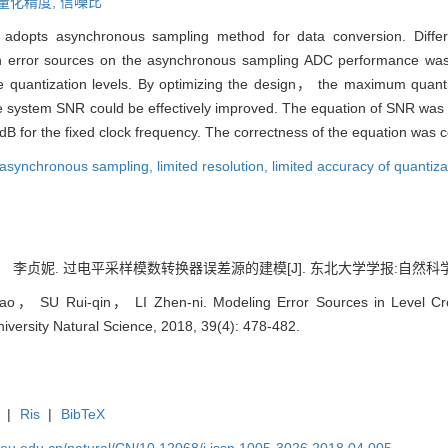
量化精度,
信噪比
ter adopts asynchronous sampling method for data conversion. Diff
 error sources on the asynchronous sampling ADC performance was 
the quantization levels. By optimizing the design， the maximum quant
the system SNR could be effectively improved. The equation of SNR wa
 for the fixed clock frequency. The correctness of the equation was c
asynchronous sampling,
limited resolution,
limited accuracy of quantiza
贞妮. 过电平采样模数转换器误差源的建模[J]. 东北大学学报:自然科学版, 2018
ao， SU Rui-qin， LI Zhen-ni. Modeling Error Sources in Level Cross
iversity Natural Science, 2018, 39(4): 478-482.
|
Ris
|
BibTeX