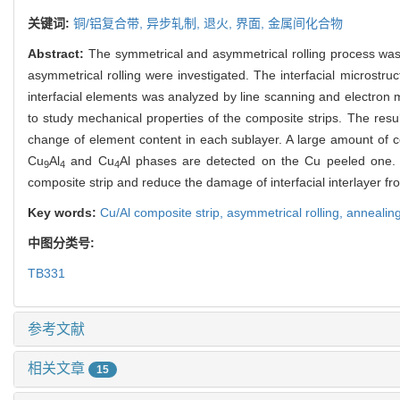
关键词:
铜/铝复合带,
异步轧制,
退火,
界面,
金属间化合物
Abstract:
The symmetrical and asymmetrical rolling process was 
asymmetrical rolling were investigated. The interfacial microstru
interfacial elements was analyzed by line scanning and electron 
to study mechanical properties of the composite strips. The resu
change of element content in each sublayer. A large amount of 
Cu
Al
and Cu
Al phases are detected on the Cu peeled one. T
9
4
4
composite strip and reduce the damage of interfacial interlayer fro
Key words:
Cu/Al composite strip,
asymmetrical rolling,
annealin
中图分类号:
TB331
参考文献
相关文章
15