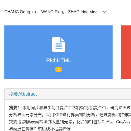
CHANG Dong-xu， WANG Ping， ZHAO Ying-ying
RichHTML
0
摘要/Abstract
摘要：
采用同步和异步轧制复合工艺制备铜/铝复合带，研究退火
分析界面元素分布，采用XRD进行界面物相分析，通过剥离和拉伸实
突变;铝剥离表面检测到大量铜元素，化合物相包括CuAl
，Cu
Al
2
9
4
界面层在拉伸断裂后破坏程度降低.