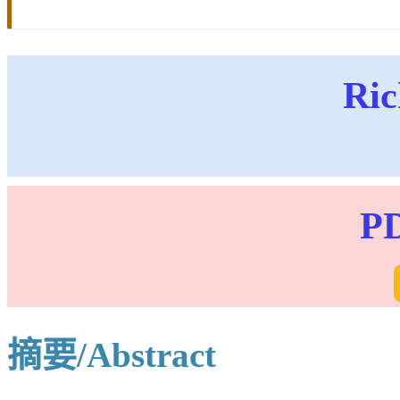
Northeastern Univers
Received:
2018-12-17
Online:
2019-12-15
Pu
Contact:
ZHU Wan-ch
About author:
-
Supported by:
-