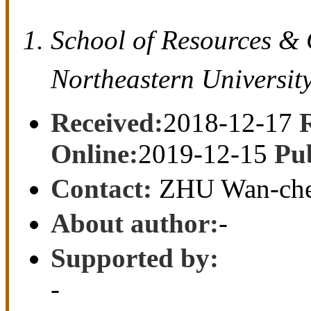
资助项目(N170108028，
A Comparative Study on the St
Through Theoretical and Nume
YAN Bao-xu， ZHU Wan-c
wen
School of Resources &