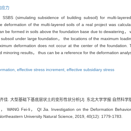
加应力
 SSBS (simulating subsidence of building subsoil) for multi-layere
e deformation of the multi-layered soils of a real project was calc
nt can be formed in soils above the foundation base due to dewatering
s in subsoil under large foundation， the locations of the maximum loa
imum deformation does not occur at the center of the foundation. T
eld minoring results， thus can be a reference for the deformation analys
ormation,
effective stress increment,
effective subsidiary stress
. 大型基础下基底层状土的变形性状分析[J]. 东北大学学报:自然科学版, 2019, 
WANG Fei-li， QI Jia. Investigation on the Deformation Behavior o
 Northeastern University Natural Science, 2019, 40(12): 1779-1783.