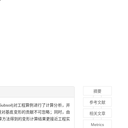
摘要
参考文献
g Subsoil)对工程算例进行了计算分析，并
量对基底变形的贡献不可忽略；同时，由
相关文章
算方法得到的变形计算结果更接近工程实
Metrics