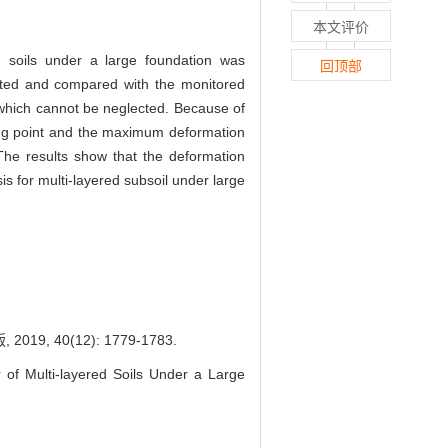
本文评价
d soils under a large foundation was
回顶部
ulated and compared with the monitored
， which cannot be neglected. Because of
ding point and the maximum deformation
he results show that the deformation
is for multi-layered subsoil under large
40(12): 1779-1783.
f Multi-layered Soils Under a Large