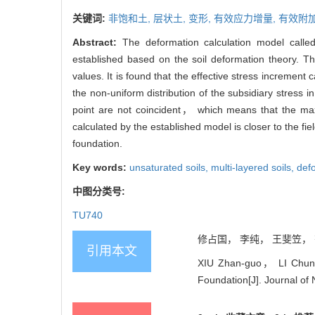
关键词:
非饱和土,
层状土,
变形,
有效应力增量,
有效附
Abstract:
The deformation calculation model called
established based on the soil deformation theory. Th
values. It is found that the effective stress increme
the non-uniform distribution of the subsidiary stres
point are not coincident， which means that the max
calculated by the established model is closer to the fi
foundation.
Key words:
unsaturated soils,
multi-layered soils,
def
中图分类号:
TU740
修占国， 李纯， 王斐笠， 齐佳
引用本文
XIU Zhan-guo， LI Chun， 
Foundation[J]. Journal of