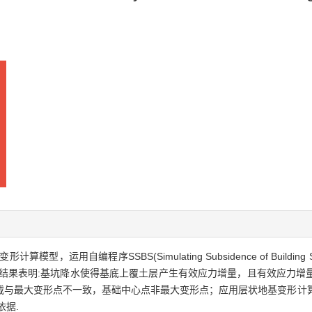
运用自编程序SSBS(Simulating Subsidence of Buildin
究结果表明:基坑降水使得基底上覆土层产生有效应力增量，且有效应力增
载与最大变形点不一致，基础中心点非最大变形点；应用层状地基变形计
依据.