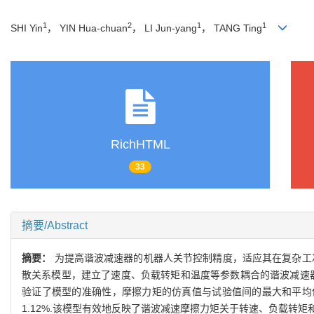
1
2
1
1
SHI Yin
， YIN Hua-chuan
， LI Jun-yang
， TANG Ting
RichHTML
33
摘要/Abstract
摘要：
为提高谐波减速器的机器人关节控制精度，适应其在复杂工
散关系模型，建立了速度、负载转矩和温度等参数耦合的谐波减速器摩
验证了模型的准确性，摩擦力矩的仿真值与试验值间的最大和平均偏差分
1.12%.该模型有效地反映了谐波减速摩擦力矩关于转速、负载转矩