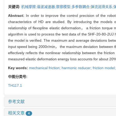
关键词:
机械摩擦;谐波减速器;摩擦模型;多参数耦合;弹流润滑关系;
Abstract:
In order to improve the control precision of the rob
characteristics of HD are studied. By introducing the models of
relationship of flexspline elastic deformation， a friction torq
algorithm is used to process the test data of the SHF-20-80-2UJ 
the model is verified. The maximum and average deviations betwee
input speed being 2000r/min， the maximum deviation between the 
effectively reflects the nonlinear relationship between the fric
measured elastic deformation energy loss accounts for about 20% a
Key words:
mechanical friction; harmonic reducer; friction model
中图分类号:
TH117.1
参考文献
相关文章
4