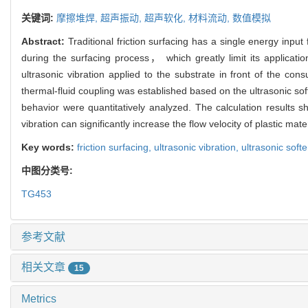
关键词:
摩擦堆焊,
超声振动,
超声软化,
材料流动,
数值模拟
Abstract:
Traditional friction surfacing has a single energy inp
during the surfacing process， which greatly limit its applicati
ultrasonic vibration applied to the substrate in front of the 
thermal-fluid coupling was established based on the ultrasonic soft
behavior were quantitatively analyzed. The calculation results s
vibration can significantly increase the flow velocity of plastic ma
Key words:
friction surfacing,
ultrasonic vibration,
ultrasonic soft
中图分类号:
TG453
参考文献
相关文章
15
Metrics