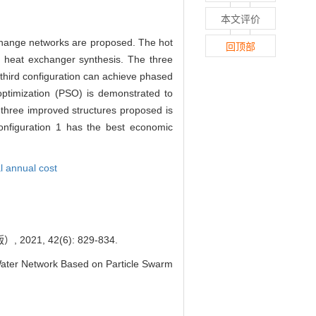
本文评价
change networks are proposed. The hot
回顶部
al heat exchanger synthesis. The three
 third configuration can achieve phased
 optimization (PSO) is demonstrated to
 three improved structures proposed is
nfiguration 1 has the best economic
l annual cost
, 42(6): 829-834.
ater Network Based on Particle Swarm