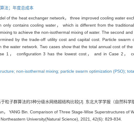
算法；年度总成本
del of the heat exchanger network， three improved cooling water ex
am only contains cooling water， which is different from the tradition
d mixing to achieve the non-isothermal mixing of water. The second and
mined by the trade-off utility cost and capital cost. Particle swarm
n the water network. Two cases show that the total annual cost of the
 Case 1， configuration 3 has the lowest cost， and in Case 2， co
ructure; non-isothermal mixing; particle swarm optimization (PSO); tota
粒子群算法的3种分级水网络超结构比较[J]. 东北大学学报（自然科学版）, 2021
n， YANG Bin. Comparison of Three Stage-Wise Superstructures of W
f Northeastern University(Natural Science), 2021, 42(6): 829-834.