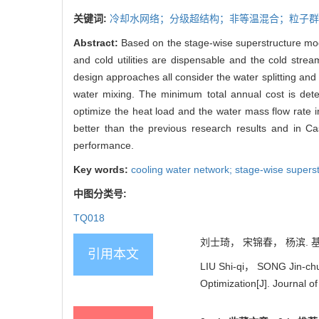
关键词:
冷却水网络；分级超结构；非等温混合；粒子群
Abstract:
Based on the stage-wise superstructure mo
and cold utilities are dispensable and the cold stre
design approaches all consider the water splitting an
water mixing. The minimum total annual cost is deter
optimize the heat load and the water mass flow rate i
better than the previous research results and in
performance.
Key words:
cooling water network; stage-wise superst
中图分类号:
TQ018
刘士琦， 宋锦春， 杨滨. 基于
引用本文
LIU Shi-qi， SONG Jin-chu
Optimization[J]. Journal o