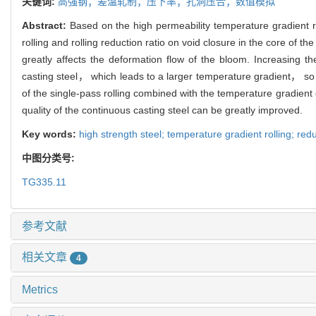
关键词:
高强钢；差温轧制；压下率；孔洞压合；数值模拟
Abstract:
Based on the high permeability temperature gradient r
rolling and rolling reduction ratio on void closure in the core o
greatly affects the deformation flow of the bloom. Increasing t
casting steel， which leads to a larger temperature gradient， so 
of the single-pass rolling combined with the temperature gradient
quality of the continuous casting steel can be greatly improved.
Key words:
high strength steel; temperature gradient rolling; redu
中图分类号:
TG335.11
参考文献
相关文章
4
Metrics