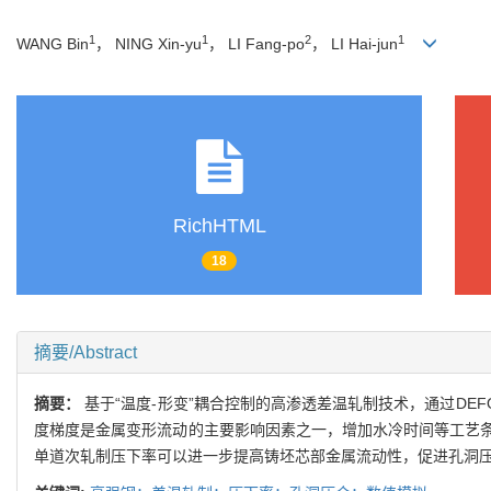
1
1
2
1
WANG Bin
， NING Xin-yu
， LI Fang-po
， LI Hai-jun
RichHTML
18
摘要/Abstract
摘要：
基于“温度-形变”耦合控制的高渗透差温轧制技术，通过D
度梯度是金属变形流动的主要影响因素之一，增加水冷时间等工艺
单道次轧制压下率可以进一步提高铸坯芯部金属流动性，促进孔洞压