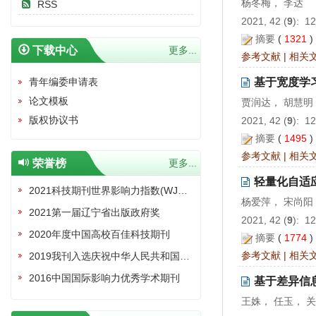
杨冬梅， 李达
RSS
2021, 42 (
9
): 1
摘要
(
1321
下载中心
更多...
参考文献
|
相关
青年编委申请表
基于宽度学
论文模板
贾润达， 胡慧明
版权协议书
2021, 42 (
9
): 1
摘要
(
1495
参考文献
|
相关
荣誉榜
更多...
轻量化自适
2021科技期刊世界影响力指数(WJCI)报告收录证书
杨爱萍， 宋尚阳
2021第一届辽宁省出版政府奖
2021, 42 (
9
): 1
2020年度中国高校百佳科技期刊
摘要
(
1774
参考文献
|
相关
2019我刊入选庆祝中华人民共和国成立70周年精品期刊展
2016中国国际影响力优秀学术期刊
基于差异信
王姝， 任玉， 