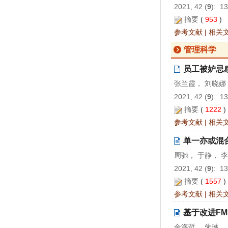
2021, 42 (
9
): 1
摘要
(
953
)
参考文献
|
相关
管理科学
员工被妒忌
张兰霞， 刘晓娜
2021, 42 (
9
): 1
摘要
(
1222
参考文献
|
相关
单一亦或混
周驰， 于静， 
2021, 42 (
9
): 1
摘要
(
1557
参考文献
|
相关
基于改进F
金海哲， 朱琳，