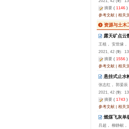
2021, 42 (
9
): 1
摘要
(
1146
参考文献
|
相关
资源与土木
露天矿点云
王植， 安世缘，
2021, 42 (
9
): 1
摘要
(
1556
参考文献
|
相关
悬挂式止水
张志红， 郭晏辰
2021, 42 (
9
): 1
摘要
(
1743
参考文献
|
相关
燃煤飞灰单
吕超， 柳静献，