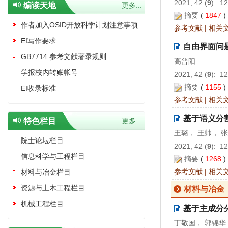
2021, 42 (
9
): 1
编读天地
更多...
摘要
(
1847
作者加入OSID开放科学计划注意事项
参考文献
|
相关
EI写作要求
自由界面问
GB7714 参考文献著录规则
高普阳
学报校内转账帐号
2021, 42 (
9
): 1
摘要
(
1155
EI收录标准
参考文献
|
相关
基于语义分
特色栏目
更多...
王璐， 王帅， 
院士论坛栏目
2021, 42 (
9
): 1
信息科学与工程栏目
摘要
(
1268
参考文献
|
相关
材料与冶金栏目
资源与土木工程栏目
材料与冶金
机械工程栏目
基于主成分
丁敬国， 郭锦华