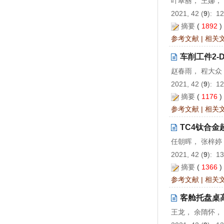
叶翠丽， 王娜，
2021, 42 (
9
): 1
摘要
(
1892
参考文献
|
相关
车削工件2
赵春雨， 程大众
2021, 42 (
9
): 1
摘要
(
1176
参考文献
|
相关
TC4钛合
任朝晖， 张梓婷
2021, 42 (
9
): 1
摘要
(
1366
参考文献
|
相关
客舱托盘桌
王龙， 余隋怀，