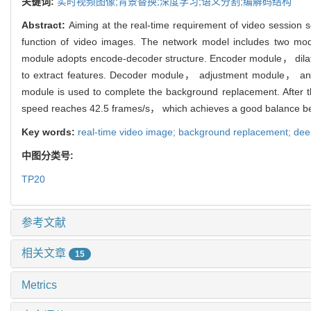
关键词:
实时视频图像;背景替换;深度学习;语义分割;编解码结构
Abstract:
Aiming at the real-time requirement of video session 
function of video images. The network model includes two mo
module adopts encode-decoder structure. Encoder module， dilat
to extract features. Decoder module， adjustment module， an
module is used to complete the background replacement. After
speed reaches 42.5 frames/s， which achieves a good balance bet
Key words:
real-time video image; background replacement; dee
中图分类号:
TP20
参考文献
相关文章
15
Metrics