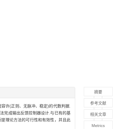
摘要
参考文献
容许(正则、无脉冲、稳定)的代数判据.
法完成输出反馈控制器设计.与已有的基
相关文章
所提理论方法的可行性和有效性，并且此
Metrics