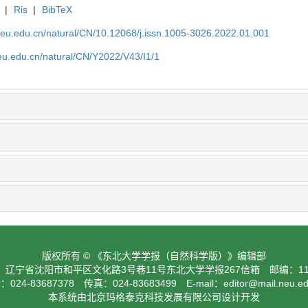
|
Ris
|
BibTeX
neu.edu.cn/natural/CN/10.12068/j.issn.1005-3026.2022.01.001
eu.edu.cn/natural/CN/Y2022/V43/I1/1
版权所有 © 《东北大学学报（自然科学版）》编辑部
：辽宁省沈阳市和平区文化路3号巷11号东北大学学报267信箱 邮编：110
024-83687378 传真：024-83683499 E-mail：
editor@mail.neu.e
本系统由北京玛格泰克科技发展有限公司设计开发