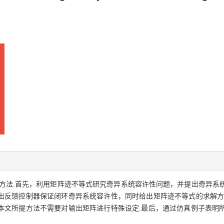
方法.首先，利用矩阵迹不等式研究奇异系统容许性问题，并提出奇异系统
出反馈控制器保证闭环奇异系统容许性，同时给出矩阵迹不等式的求解方
本文所提方法不需要对输出矩阵进行特殊设定.最后，通过仿真例子表明