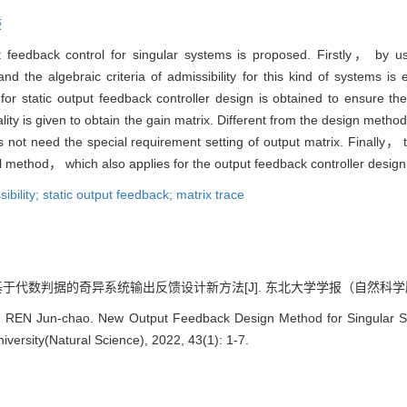
迹
 feedback control for singular systems is proposed. Firstly， by us
 and the algebraic criteria of admissibility for this kind of systems
n for static output feedback controller design is obtained to ensure the
y is given to obtain the gain matrix. Different from the design method 
not need the special requirement setting of output matrix. Finally， t
cal method， which also applies for the output feedback controller desig
ibility; static output feedback; matrix trace
于代数判据的奇异系统输出反馈设计新方法[J]. 东北大学学报（自然科学版）, 202
REN Jun-chao. New Output Feedback Design Method for Singular Sys
iversity(Natural Science), 2022, 43(1): 1-7.