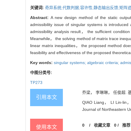
关键词:
奇异系统;代数判据;容许性;静态输出反馈;矩阵
Abstract:
A new design method of the static output
admissibility issue of singular systems is introduced
admissibility analysis result， the sufficient conditio
Meanwhile， the solving method of matrix trace inequalit
linear matrix inequalities， the proposed method does 
feasibility and effectiveness of the proposed theoreti
Key words:
singular systems; algebraic criteria; admiss
中图分类号:
TP273
乔梁， 李琳琳， 任俊超. 基
引用本文
QIAO Liang， LI Lin-lin， 
Journal of Northeastern Un
0
/
收藏文章
0
/
推荐
使用本文