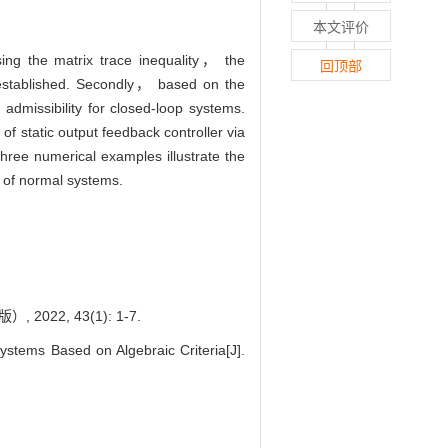
本文评价
ing the matrix trace inequality， the
回顶部
 is established. Secondly， based on the
 admissibility for closed-loop systems.
of static output feedback controller via
hree numerical examples illustrate the
n of normal systems.
2, 43(1): 1-7.
tems Based on Algebraic Criteria[J].