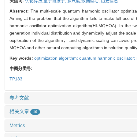
关键词:
优化算法;量子谐振子; 多尺度;数据驱动; 历史信息
Abstract:
The multi-scale quantum harmonic oscillator optimiz
Aiming at the problem that the algorithm fails to make full use of 
harmonic oscillator optimization algorithm(HI-MQHOA). In the t
generation individual distribution and dynamically adjust the scal
exploration of the algorithm， and dynamic scaling can avoid pre
MQHOA and other natural computing algorithms in solution quality
Key words:
optimization algorithm; quantum harmonic oscillator; m
中图分类号:
TP183
参考文献
相关文章
10
Metrics