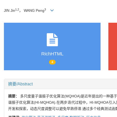
1,2
3
JIN Jin
， WANG Peng
RichHTML
4
摘要/Abstract
摘要：
多尺度量子谐振子优化算法(MQHOA)是近年提出的一种
谐振子优化算法(HI-MQHOA).在两步迭代过程中，HI-MQ
开发和探索，动态尺度调整可以避免早熟停滞.通过多个经典测试函数